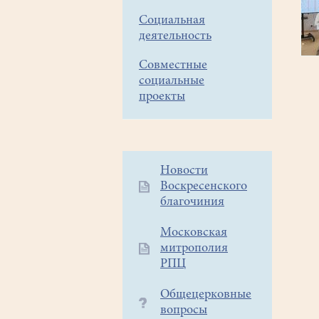
Социальная
деятельность
Совместные
социальные
проекты
Дополнительное
Новости
Воскресенского
меню
благочиния
1
Московская
митрополия
РПЦ
Общецерковные
вопросы