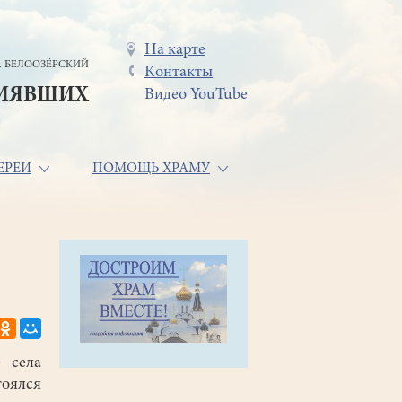
Меню
На карте
. БЕЛООЗЁРСКИЙ
Контакты
в
СИЯВШИХ
Видео YouTube
шапке
ЕРЕИ
ПОМОЩЬ ХРАМУ
 села
оялся