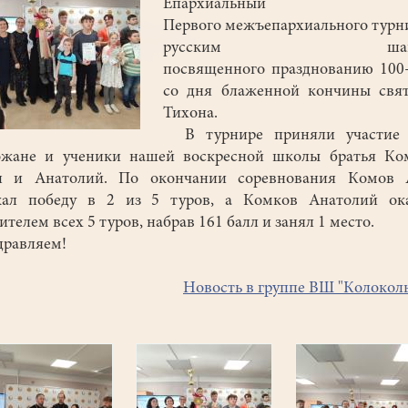
Епархиальный э
Первого межъепархиального турн
русским шашк
посвященного празднованию 100
со дня блаженной кончины свят
Тихона.
В турнире приняли участие
ожане и ученики нашей воскресной школы братья Ко
н и Анатолий. По окончании соревнования Комов 
жал победу в 2 из 5 туров, а Комков Анатолий ока
ителем всех 5 туров, набрав 161 балл и занял 1 место.
равляем!
Новость в группе ВШ "Колокол