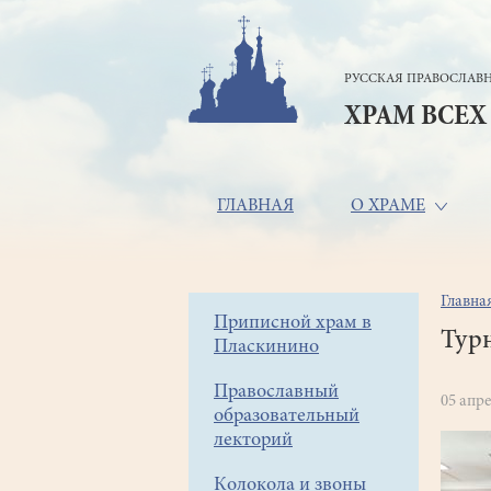
Перейти
к
основному
РУССКАЯ ПРАВОСЛАВН
содержанию
ХРАМ ВСЕХ
Основная
ГЛАВНАЯ
О ХРАМЕ
навигация
Главна
Стр
Боковое
Приписной храм в
нав
Тур
Пласкинино
меню
Православный
05 апре
образовательный
лекторий
Колокола и звоны