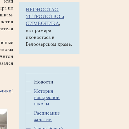
тап
ира по
ИКОНОСТАС.
ам,
УСТРОЙСТВО и
-летия
СИМВОЛИКА
,
ителя
на примере
иконостаса в
 юные
Белоозерском храме.
мковы
Антон
зался
Новости
ьчики"
История
воскресной
школы
Расписание
занятий