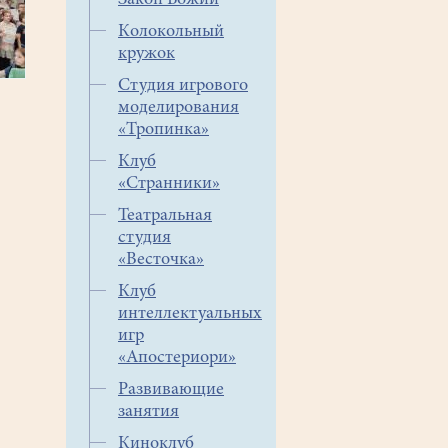
Закон Божий
Колокольный
кружок
Студия игрового
моделирования
«Тропинка»
Клуб
«Странники»
Театральная
студия
«Весточка»
Клуб
интеллектуальных
игр
«Апостериори»
Развивающие
занятия
Киноклуб