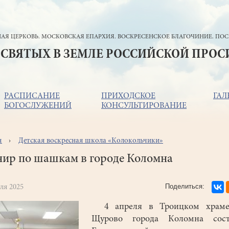
АЯ ЦЕРКОВЬ. МОСКОВСКАЯ ЕПАРХИЯ. ВОСКРЕСЕНСКОЕ БЛАГОЧИНИЕ. ПОС
 СВЯТЫХ В ЗЕМЛЕ РОССИЙСКОЙ ПРО
РАСПИСАНИЕ
ПРИХОДСКОЕ
ГАЛ
БОГОСЛУЖЕНИЙ
КОНСУЛЬТИРОВАНИЕ
я
Детская воскресная школа «Колокольчики»
ока
игации
нир по шашкам в городе Коломна
ля 2025
4 апреля в Троицком храме
Щурово города Коломна сост