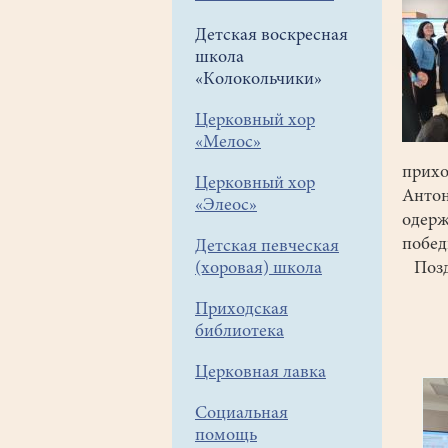
Детская воскресная
школа
«Колокольчики»
Церковный хор
«Мелос»
прих
Церковный хор
Анто
«Элеос»
одер
побед
Детская певческая
(хоровая) школа
Позд
Приходская
библиотека
Церковная лавка
Социальная
помощь