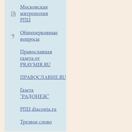
Московская
митрополия
РПЦ
Общецерковные
вопросы
Православная
газета от
PRAVMIR.RU
ПРАВОСЛАВИЕ.RU
Газета
"РАДОНЕЖ"
РПЦ diaconia.ru
Трезвое слово