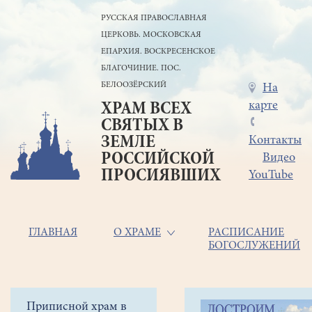
Перейти
РУССКАЯ ПРАВОСЛАВНАЯ
к
ЦЕРКОВЬ. МОСКОВСКАЯ
основному
содержанию
ЕПАРХИЯ. ВОСКРЕСЕНСКОЕ
БЛАГОЧИНИЕ. ПОС.
БЕЛООЗЁРСКИЙ
Меню
На
карте
ХРАМ ВСЕХ
в
СВЯТЫХ В
шапке
ЗЕМЛЕ
Контакты
РОССИЙСКОЙ
Видео
ПРОСИЯВШИХ
YouTube
Основная
ГЛАВНАЯ
О ХРАМЕ
РАСПИСАНИЕ
БОГОСЛУЖЕНИЙ
навигация
Главная
Строка
Боковое
Приписной храм в