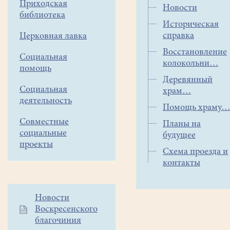
Приходская
Новости
библиотека
Историческая
справка
Церковная лавка
Восстановление
Социальная
колокольни
помощь
Деревянный
Социальная
храм
деятельность
Помощь храму
Совместные
Планы на
социальные
будущее
проекты
Схема проезда и
контакты
Дополнительное
Новости
Воскресенского
меню
благочиния
1