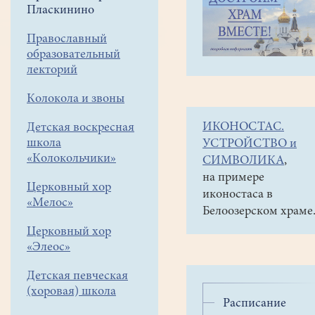
навигации
Приписной
Пласкинино
меню
храм в
Пласкинино
Православный
образовательный
Расписание
лекторий
Богослужений
Колокола и звоны
в
Пласкинино
ИКОНОСТАС.
Детская воскресная
школа
УСТРОЙСТВО и
«Колокольчики»
СИМВОЛИКА
,
на примере
Церковный хор
иконостаса в
«Мелос»
Белоозерском храме
Церковный хор
«Элеос»
Детская певческая
(хоровая) школа
Расписание