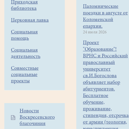
древнерусского
Приходская
Паломнические
папаши
библиотека
поездки в августе от
по
Коломенской
Церковная лавка
имени
епархии.
Кузьма.
Социальная
24 июля 2026
Девочка
помощь
своим
Проект
"Образование"!
умом
Социальная
ВРНС и Российский
деятельность
и
православный
находчивостью
Совместные
университет
сумела
социальные
св.И.Богослова
одолеть
проекты
объявляет набор
в
абитуриентов.
интеллектуальном
Бесплатное
соревновании
обучение,
самого
проживание,
Дополнительное
Новости
Царя-
стипендия, отсрочка
Воскресенского
меню
Батюшку,
от армии (теология,
благочиния
1
отстояла