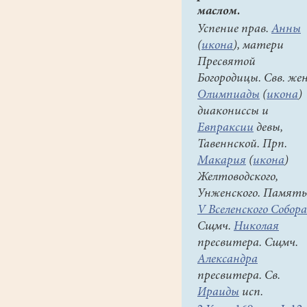
маслом.
Успение прав.
Анны
(
икона
), матери
Пресвятой
Богородицы. Свв. же
Олимпиады
(
икона
)
диакониссы и
Евпраксии
девы,
Тавеннской. Прп.
Макария
(
икона
)
Желтоводского,
Унженского. Память
V Вселенского Собора
Сщмч.
Николая
пресвитера. Сщмч.
Александра
пресвитера. Св.
Ираиды
исп.