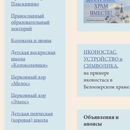
навигации
Галереи
Пласкинино
меню
Видео
Православный
образовательный
Умная
лекторий
дочка
Колокола и звоны
ИКОНОСТАС.
Детская воскресная
Сказка
школа
УСТРОЙСТВО и
об
«Колокольчики»
СИМВОЛИКА
,
умной
на примере
маленькой
Церковный хор
иконостаса в
дочке
«Мелос»
Белоозерском храме
не
Церковный хор
очень
«Элеос»
сообразительного,
хотя
Детская певческая
и
Объявления и
(хоровая) школа
анонсы
честного