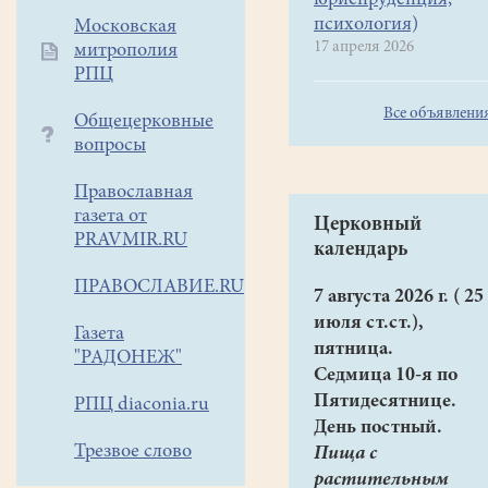
юриспруденция,
честь
психология)
Московская
своего
17 апреля 2026
митрополия
бедного
РПЦ
отца,
Все объявлени
которого
Общецерковные
пытался
вопросы
бессовестно
Православная
надуть
газета от
жадный
Церковный
PRAVMIR.RU
и
календарь
хитрый
ПРАВОСЛАВИЕ.RU
7 августа 2026 г. ( 25
отцов
июля ст.ст.),
брат
Газета
пятница.
-
"РАДОНЕЖ"
Седмица 10-я по
богатей
Пятидесятнице.
РПЦ diaconia.ru
Игнат.
День постный.
Трезвое слово
Пища с
растительным