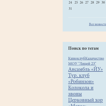
24
25
26
27
28
29
30
31
Все новост
Поиск по тегам
Киноклуб
Казачество
МОУ "Лицей 23"
Ансамбль «ЙУ»
Тур. клуб
«Робинзон»
Колокола и
звоны
Церковный хор