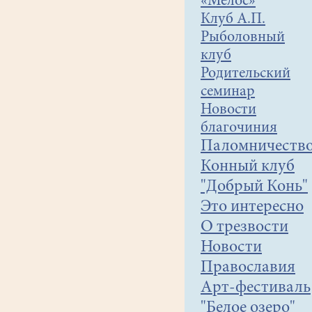
«Мелос»
Клуб А.П.
Рыболовный
клуб
Родительский
семинар
Новости
благочиния
Паломничеств
Конный клуб
"Добрый Конь"
Это интересно
О трезвости
Новости
Православия
Арт-фестиваль
"Белое озеро"