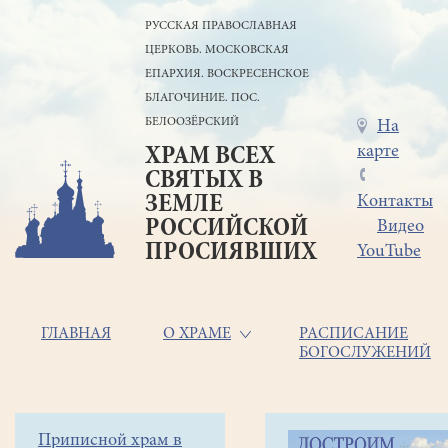
Перейти
РУССКАЯ ПРАВОСЛАВНАЯ
к
ЦЕРКОВЬ. МОСКОВСКАЯ
основному
содержанию
ЕПАРХИЯ. ВОСКРЕСЕНСКОЕ
БЛАГОЧИНИЕ. ПОС.
БЕЛООЗЁРСКИЙ
Меню
На
карте
ХРАМ ВСЕХ
в
СВЯТЫХ В
шапке
ЗЕМЛЕ
Контакты
РОССИЙСКОЙ
Видео
ПРОСИЯВШИХ
YouTube
Основная
ГЛАВНАЯ
О ХРАМЕ
РАСПИСАНИЕ
БОГОСЛУЖЕНИЙ
навигация
Главная
Строка
Боковое
Приписной храм в