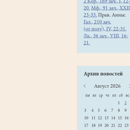
2 Кор., 169 зач., I, 12-
20.
Мф., 91 зач., XXII
23-33.
Прав. Анны:
Гал., 210 зач.
(от полу́), IV, 22-31.
Лк., 36 зач., VIII, 16-
21.
Архив новостей
Август
2026
пн
вт
ср
чт
пт
сб
вс
1
2
3
4
5
6
7
8
9
10
11
12
13
14
15
16
17
18
19
20
21
22
23