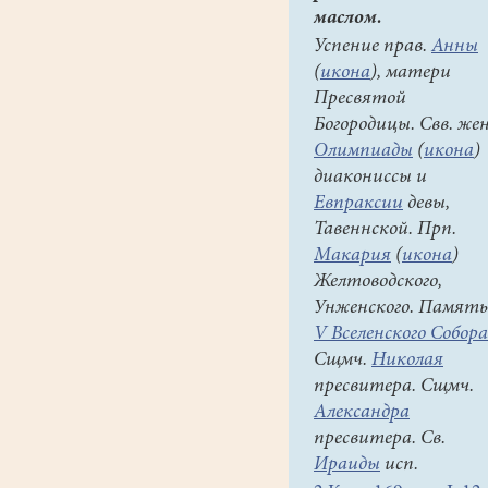
маслом.
Успение прав.
Анны
(
икона
), матери
Пресвятой
Богородицы. Свв. же
Олимпиады
(
икона
)
диакониссы и
Евпраксии
девы,
Тавеннской. Прп.
Макария
(
икона
)
Желтоводского,
Унженского. Память
V Вселенского Собора
Сщмч.
Николая
пресвитера. Сщмч.
Александра
пресвитера. Св.
Ираиды
исп.