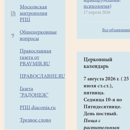
юриспруденция,
психология)
Московская
17 апреля 2026
митрополия
РПЦ
Все объявлени
Общецерковные
вопросы
Православная
газета от
Церковный
PRAVMIR.RU
календарь
ПРАВОСЛАВИЕ.RU
7 августа 2026 г. ( 25
июля ст.ст.),
Газета
пятница.
"РАДОНЕЖ"
Седмица 10-я по
Пятидесятнице.
РПЦ diaconia.ru
День постный.
Трезвое слово
Пища с
растительным