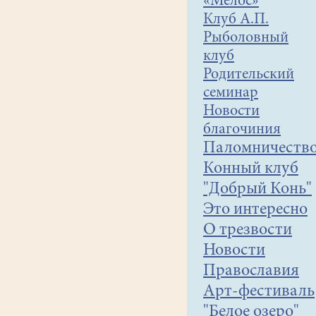
«Мелос»
Клуб А.П.
Рыболовный
клуб
Родительский
семинар
Новости
благочиния
Паломничеств
Конный клуб
"Добрый Конь"
Это интересно
О трезвости
Новости
Православия
Арт-фестиваль
"Белое озеро"