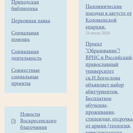
Приходская
Х.Л.Борхеса
Паломнические
библиотека
показана
поездки в августе от
студией
Коломенской
Церковная лавка
"Весточка"
епархии.
Социальная
на
24 июля 2026
помощь
театральном
Проект
фестивале
"Образование"!
Социальная
"Белоозерская
ВРНС и Российский
деятельность
весна
православный
-
Совместные
университет
2016"
социальные
св.И.Богослова
проекты
объявляет набор
абитуриентов.
Бесплатное
обучение,
проживание,
Дополнительное
Новости
стипендия, отсрочка
Воскресенского
меню
от армии (теология,
благочиния
1