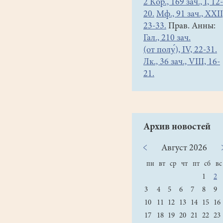
2 Кор., 169 зач., I, 12-
20.
Мф., 91 зач., XXII
23-33.
Прав. Анны:
Гал., 210 зач.
(от полу́), IV, 22-31.
Лк., 36 зач., VIII, 16-
21.
Архив новостей
Август
2026
пн
вт
ср
чт
пт
сб
вс
1
2
3
4
5
6
7
8
9
10
11
12
13
14
15
16
17
18
19
20
21
22
23