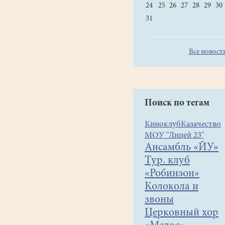
24
25
26
27
28
29
30
31
Все новост
Поиск по тегам
Киноклуб
Казачество
МОУ "Лицей 23"
Ансамбль «ЙУ»
Тур. клуб
«Робинзон»
Колокола и
звоны
Церковный хор