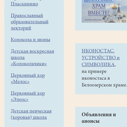
навигации
Галереи
Пласкинино
меню
Видео
Православный
образовательный
2016
лекторий
год.
Колокола и звоны
Студия
"Весточка"
ИКОНОСТАС.
Детская воскресная
Фантастическая
школа
УСТРОЙСТВО и
«Колокольчики»
СИМВОЛИКА
,
драма
на примере
"Бессмертный"
Церковный хор
иконостаса в
«Мелос»
Белоозерском храме
Фантастическая
Церковный хор
драма
«Элеос»
"
Бессмертный
"
по
Детская певческая
Объявления и
(хоровая) школа
одноименному
анонсы
произведению