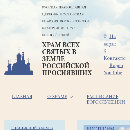
Перейти
РУССКАЯ ПРАВОСЛАВНАЯ
к
ЦЕРКОВЬ. МОСКОВСКАЯ
основному
содержанию
ЕПАРХИЯ. ВОСКРЕСЕНСКОЕ
БЛАГОЧИНИЕ. ПОС.
БЕЛООЗЁРСКИЙ
Меню
На
карте
ХРАМ ВСЕХ
в
СВЯТЫХ В
шапке
ЗЕМЛЕ
Контакты
РОССИЙСКОЙ
Видео
ПРОСИЯВШИХ
YouTube
Основная
ГЛАВНАЯ
О ХРАМЕ
РАСПИСАНИЕ
БОГОСЛУЖЕНИЙ
навигация
Главная
Строка
Боковое
Приписной храм в