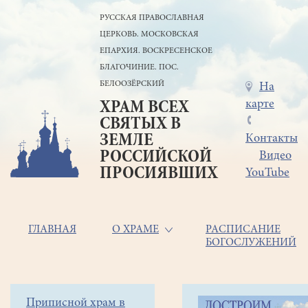
Перейти
РУССКАЯ ПРАВОСЛАВНАЯ
к
ЦЕРКОВЬ. МОСКОВСКАЯ
основному
содержанию
ЕПАРХИЯ. ВОСКРЕСЕНСКОЕ
БЛАГОЧИНИЕ. ПОС.
БЕЛООЗЁРСКИЙ
Меню
На
карте
ХРАМ ВСЕХ
в
СВЯТЫХ В
шапке
ЗЕМЛЕ
Контакты
РОССИЙСКОЙ
Видео
ПРОСИЯВШИХ
YouTube
Основная
ГЛАВНАЯ
О ХРАМЕ
РАСПИСАНИЕ
БОГОСЛУЖЕНИЙ
навигация
Главная
Строка
Боковое
Приписной храм в