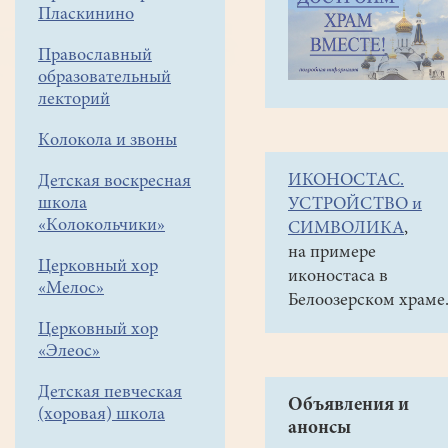
навигации
Галереи
Пласкинино
меню
Фото-
Православный
галереи
образовательный
лекторий
2010
Пасха
Колокола и звоны
4.04.
ИКОНОСТАС.
Детская воскресная
школа
УСТРОЙСТВО и
«Колокольчики»
СИМВОЛИКА
,
на примере
Церковный хор
иконостаса в
«Мелос»
Белоозерском храме
Церковный хор
«Элеос»
Детская певческая
Объявления и
(хоровая) школа
анонсы