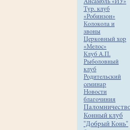
Ансамбль «ЙУ»
Тур. клуб
«Робинзон»
Колокола и
звоны
Церковный хор
«Мелос»
Клуб А.П.
Рыболовный
клуб
Родительский
семинар
Новости
благочиния
Паломничеств
Конный клуб
"Добрый Конь"