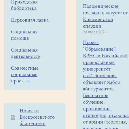
Приходская
Паломнические
библиотека
поездки в августе от
Коломенской
Церковная лавка
епархии.
Социальная
24 июля 2026
помощь
Проект
"Образование"!
Социальная
ВРНС и Российский
деятельность
православный
Совместные
университет
социальные
св.И.Богослова
проекты
объявляет набор
абитуриентов.
Бесплатное
обучение,
проживание,
Дополнительное
Новости
стипендия, отсрочка
Воскресенского
меню
от армии (теология,
благочиния
1