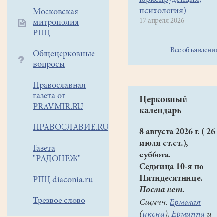
юриспруденция,
психология)
Московская
17 апреля 2026
митрополия
РПЦ
Все объявлени
Общецерковные
вопросы
Православная
газета от
Церковный
PRAVMIR.RU
календарь
ПРАВОСЛАВИЕ.RU
8 августа 2026 г. ( 26
июля ст.ст.),
Газета
суббота.
"РАДОНЕЖ"
Седмица 10-я по
Пятидесятнице.
РПЦ diaconia.ru
Поста нет.
Трезвое слово
Сщмчч.
Ермолая
(
икона
),
Ермиппа
и