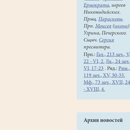
Ермократа
, иереев
Никомидийских.
Прмц.
Параскевы
.
Прп.
Моисея
(
икона
)
Угрина, Печерского.
Сщмч.
Сергия
пресвитера.
Прп.:
Гал., 213 зач., V
22 - VI, 2.
Лк., 24 зач.
VI, 17-23
. Ряд.:
Рим.,
119 зач., XV, 30-33.
Мф., 73 зач., XVII, 2
- XVIII, 4.
Архив новостей