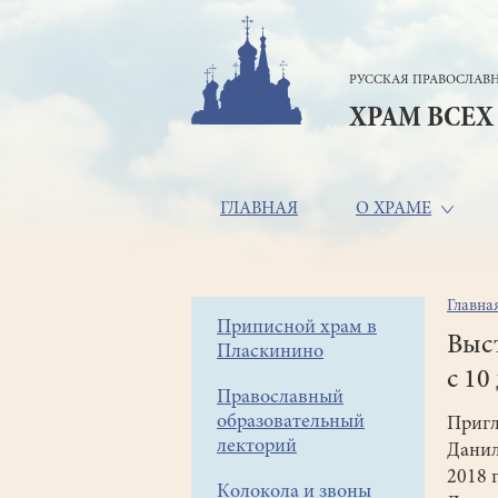
Перейти
к
основному
РУССКАЯ ПРАВОСЛАВН
содержанию
ХРАМ ВСЕХ
Основная
ГЛАВНАЯ
О ХРАМЕ
навигация
Главна
Стр
Боковое
Приписной храм в
нав
Выст
Пласкинино
меню
с 10
Православный
образовательный
Приг
лекторий
Данил
2018 
Колокола и звоны