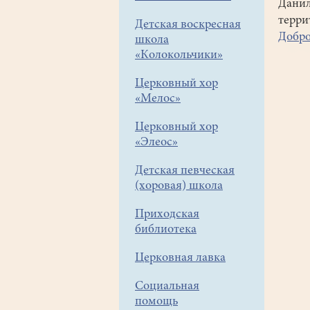
Данил
терри
Детская воскресная
Добро
школа
«Колокольчики»
Церковный хор
«Мелос»
Церковный хор
«Элеос»
Детская певческая
(хоровая) школа
Приходская
библиотека
Церковная лавка
Социальная
помощь