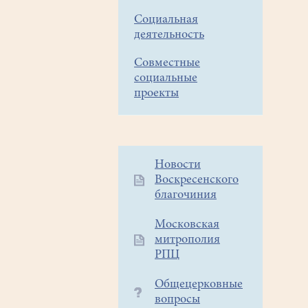
Социальная
деятельность
Совместные
социальные
проекты
Дополнительное
Новости
Воскресенского
меню
благочиния
1
Московская
митрополия
РПЦ
Общецерковные
вопросы