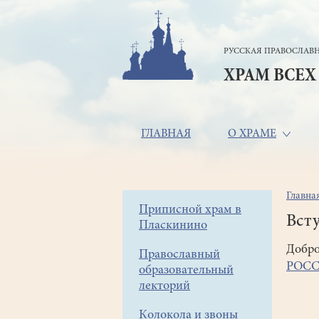
Перейти
к
основному
РУССКАЯ ПРАВОСЛАВН
содержанию
ХРАМ ВСЕХ
Основная
ГЛАВНАЯ
О ХРАМЕ
навигация
Главна
Стр
Боковое
Приписной храм в
нав
Всту
Пласкинино
меню
Добро
Православный
РОС
образовательный
лекторий
Колокола и звоны