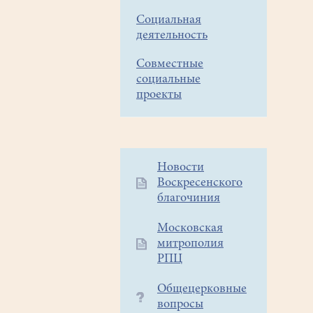
Социальная
деятельность
Совместные
социальные
проекты
Дополнительное
Новости
Воскресенского
меню
благочиния
1
Московская
митрополия
РПЦ
Общецерковные
вопросы