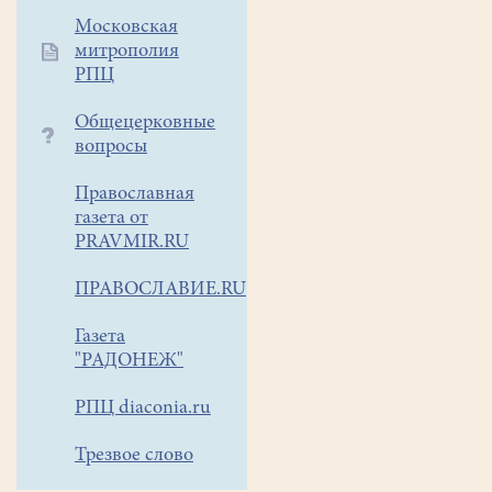
Московская
митрополия
РПЦ
Общецерковные
вопросы
Православная
газета от
PRAVMIR.RU
ПРАВОСЛАВИЕ.RU
Газета
"РАДОНЕЖ"
РПЦ diaconia.ru
Трезвое слово