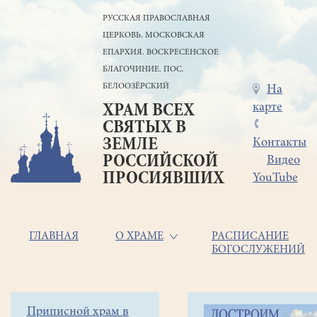
Перейти
РУССКАЯ ПРАВОСЛАВНАЯ
к
ЦЕРКОВЬ. МОСКОВСКАЯ
основному
содержанию
ЕПАРХИЯ. ВОСКРЕСЕНСКОЕ
БЛАГОЧИНИЕ. ПОС.
БЕЛООЗЁРСКИЙ
Меню
На
карте
ХРАМ ВСЕХ
в
СВЯТЫХ В
шапке
ЗЕМЛЕ
Контакты
РОССИЙСКОЙ
Видео
ПРОСИЯВШИХ
YouTube
Основная
ГЛАВНАЯ
О ХРАМЕ
РАСПИСАНИЕ
БОГОСЛУЖЕНИЙ
навигация
Главная
Строка
Боковое
Приписной храм в