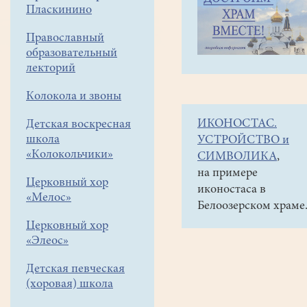
навигации
Объявления
Пласкинино
меню
и анонсы
Православный
Концерт-
образовательный
лекция
лекторий
"Над
Колокола и звоны
небом
ИКОНОСТАС.
Детская воскресная
голубым"
школа
УСТРОЙСТВО и
Г.Данской
«Колокольчики»
СИМВОЛИКА
,
КМЦ
на примере
Церковный хор
иконостаса в
"КЛИО"
«Мелос»
Белоозерском храме
23.12.17
Церковный хор
в
«Элеос»
19час.
Детская певческая
Вход
(хоровая) школа
по