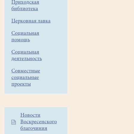
Приходская
пригласительным
библиотека
билетам.
Церковная лавка
Социальная
помощь
Социальная
деятельность
Совместные
социальные
проекты
Дополнительное
Новости
Воскресенского
меню
благочиния
1