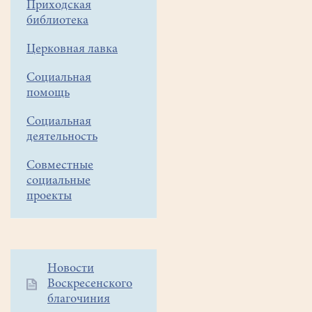
Приходская
20
библиотека
-
00
Церковная лавка
Вечерня.
Малое
Социальная
повечерие.
помощь
Утреня
Социальная
с
деятельность
полиелеем.
22
Совместные
-
социальные
00
проекты
Молебен
на
Новый
год
Дополнительное
Новости
22
Воскресенского
меню
-
благочиния
1
30