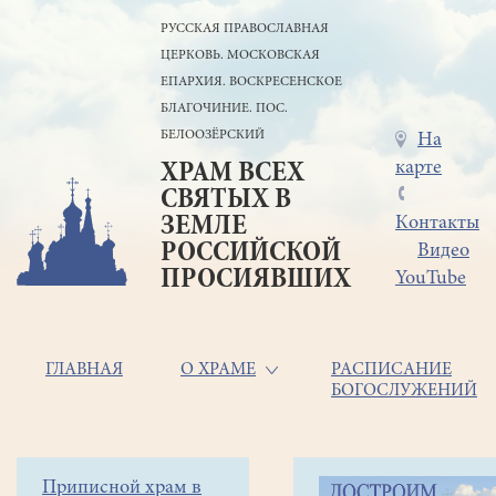
Перейти
РУССКАЯ ПРАВОСЛАВНАЯ
к
ЦЕРКОВЬ. МОСКОВСКАЯ
основному
содержанию
ЕПАРХИЯ. ВОСКРЕСЕНСКОЕ
БЛАГОЧИНИЕ. ПОС.
БЕЛООЗЁРСКИЙ
Меню
На
карте
ХРАМ ВСЕХ
в
СВЯТЫХ В
шапке
ЗЕМЛЕ
Контакты
РОССИЙСКОЙ
Видео
ПРОСИЯВШИХ
YouTube
Основная
ГЛАВНАЯ
О ХРАМЕ
РАСПИСАНИЕ
БОГОСЛУЖЕНИЙ
навигация
Главная
Строка
Боковое
Приписной храм в