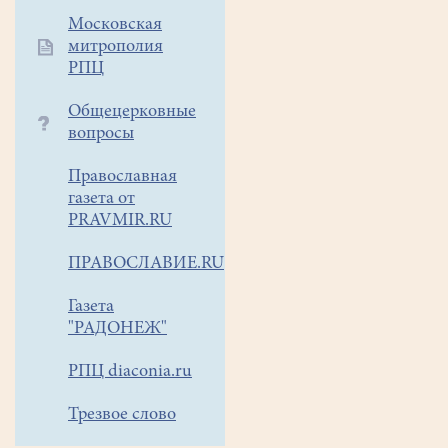
Литургия
Московская
ночная.
митрополия
Прп.
РПЦ
Илии
Общецерковные
Муромца
,
вопросы
Печерского.
Мч.Вонифатия.
Православная
газета от
PRAVMIR.RU
ПРАВОСЛАВИЕ.RU
Газета
"РАДОНЕЖ"
РПЦ diaconia.ru
Трезвое слово