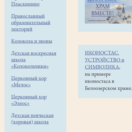
навигации
Объявления
Пласкинино
меню
и анонсы
Православный
Богослужение
образовательный
в
лекторий
Новогоднюю
Колокола и звоны
ночь
ИКОНОСТАС.
Детская воскресная
В
школа
УСТРОЙСТВО и
Новогоднюю
«Колокольчики»
СИМВОЛИКА
,
ночь,
на примере
Церковный хор
31
иконостаса в
«Мелос»
декабря
Белоозерском храме
в
Церковный хор
нашем
«Элеос»
храме
состоятся
Детская певческая
Богослужения:
(хоровая) школа