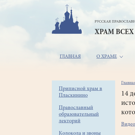
Перейти
к
основному
РУССКАЯ ПРАВОСЛАВН
содержанию
ХРАМ ВСЕХ
Основная
ГЛАВНАЯ
О ХРАМЕ
навигация
Главна
Стр
Боковое
Приписной храм в
нав
14 д
Пласкинино
меню
ист
Православный
кот
образовательный
лекторий
Видео
Колокола и звоны