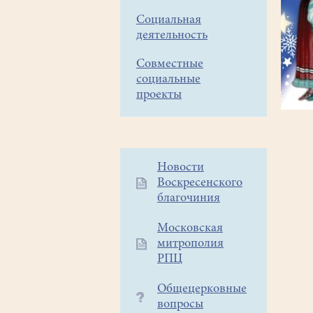
Социальная
деятельность
Совместные
социальные
проекты
Дополнительное
Новости
Воскресенского
меню
благочиния
1
Московская
митрополия
РПЦ
Общецерковные
вопросы