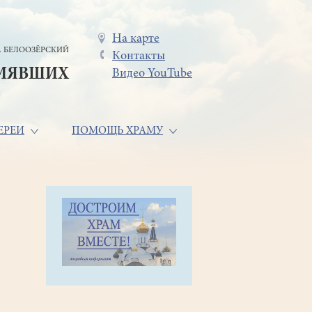
Меню
На карте
. БЕЛООЗЁРСКИЙ
Контакты
в
СИЯВШИХ
Видео YouTube
шапке
ЕРЕИ
ПОМОЩЬ ХРАМУ