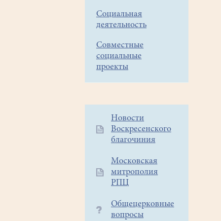
Социальная
деятельность
Совместные
социальные
проекты
Дополнительное
Новости
Воскресенского
меню
благочиния
1
Московская
митрополия
РПЦ
Общецерковные
вопросы