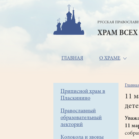
Перейти
к
основному
РУССКАЯ ПРАВОСЛАВН
содержанию
ХРАМ ВСЕХ
Основная
ГЛАВНАЯ
О ХРАМЕ
навигация
Главна
Стр
Боковое
Приписной храм в
нав
11 м
Пласкинино
меню
дете
Православный
образовательный
Уваж
лекторий
11 ма
собра
Колокола и звоны