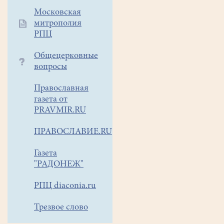
Московская
митрополия
РПЦ
Общецерковные
вопросы
Православная
газета от
PRAVMIR.RU
ПРАВОСЛАВИЕ.RU
Газета
"РАДОНЕЖ"
РПЦ diaconia.ru
Трезвое слово