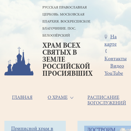
Перейти
РУССКАЯ ПРАВОСЛАВНАЯ
к
ЦЕРКОВЬ. МОСКОВСКАЯ
основному
содержанию
ЕПАРХИЯ. ВОСКРЕСЕНСКОЕ
БЛАГОЧИНИЕ. ПОС.
БЕЛООЗЁРСКИЙ
Меню
На
карте
ХРАМ ВСЕХ
в
СВЯТЫХ В
шапке
ЗЕМЛЕ
Контакты
РОССИЙСКОЙ
Видео
ПРОСИЯВШИХ
YouTube
Основная
ГЛАВНАЯ
О ХРАМЕ
РАСПИСАНИЕ
БОГОСЛУЖЕНИЙ
навигация
Главная
Строка
Боковое
Приписной храм в