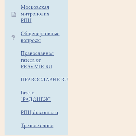
юных
Московская
артистов
митрополия
театра-
РПЦ
студии
"Образ"
Общецерковные
(руководитель
вопросы
-
Виктория
Православная
Стеклова").
газета от
«Приключения
PRAVMIR.RU
Спички»
ПРАВОСЛАВИЕ.RU
—
это
Газета
не
"РАДОНЕЖ"
просто
сказка.
РПЦ diaconia.ru
Это
история
Трезвое слово
о