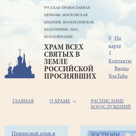
Перейти
РУССКАЯ ПРАВОСЛАВНАЯ
к
ЦЕРКОВЬ. МОСКОВСКАЯ
основному
содержанию
ЕПАРХИЯ. ВОСКРЕСЕНСКОЕ
БЛАГОЧИНИЕ. ПОС.
БЕЛООЗЁРСКИЙ
Меню
На
карте
ХРАМ ВСЕХ
в
СВЯТЫХ В
шапке
ЗЕМЛЕ
Контакты
РОССИЙСКОЙ
Видео
ПРОСИЯВШИХ
YouTube
Основная
ГЛАВНАЯ
О ХРАМЕ
РАСПИСАНИЕ
БОГОСЛУЖЕНИЙ
навигация
Главная
Строка
Боковое
Приписной храм в