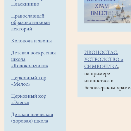
навигации
Наши
Пласкинино
меню
новости
Православный
Закрытие
образовательный
Белоозерских
лекторий
Рождественских
Колокола и звоны
чтений
ИКОНОСТАС.
Детская воскресная
школа
17
УСТРОЙСТВО и
января
«Колокольчики»
СИМВОЛИКА
,
2026
на примере
Церковный хор
17
иконостаса в
«Мелос»
января
Белоозерском храме
в
Церковный хор
ДК
«Элеос»
"Гармония"
Детская певческая
состоялось
(хоровая) школа
закрытие
Х