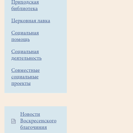
Приходская
Белоозёрских
библиотека
Рождественских
образовательных
Церковная лавка
чтений. Завершающим
Социальная
мероприятием
помощь
образовательно-
культурологического
Социальная
форума
деятельность
стал
спектакль
Совместные
социальные
по
проекты
пьесе
Елены
Коллеговой
"Приключения
Спички"
Дополнительное
Новости
в
Воскресенского
меню
исполнении
благочиния
1