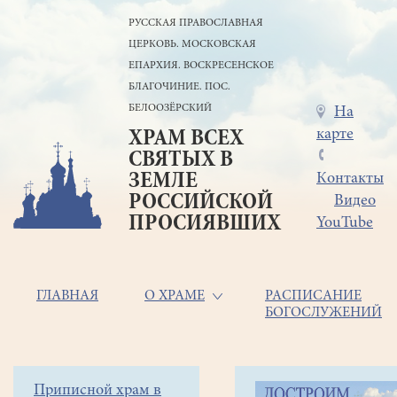
Перейти
РУССКАЯ ПРАВОСЛАВНАЯ
к
ЦЕРКОВЬ. МОСКОВСКАЯ
основному
содержанию
ЕПАРХИЯ. ВОСКРЕСЕНСКОЕ
БЛАГОЧИНИЕ. ПОС.
БЕЛООЗЁРСКИЙ
Меню
На
карте
ХРАМ ВСЕХ
в
СВЯТЫХ В
шапке
ЗЕМЛЕ
Контакты
РОССИЙСКОЙ
Видео
ПРОСИЯВШИХ
YouTube
Основная
ГЛАВНАЯ
О ХРАМЕ
РАСПИСАНИЕ
БОГОСЛУЖЕНИЙ
навигация
Главная
Строка
Боковое
Приписной храм в