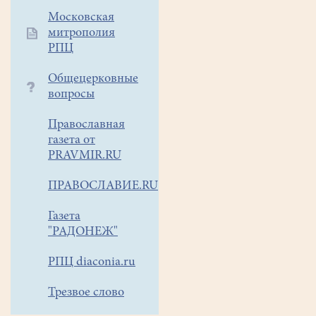
святых,
Московская
в
митрополия
земле
РПЦ
Российской
просиявших,
Общецерковные
протоиерей
вопросы
Роман
Православная
Сыркин.
газета от
Отец Роман,
PRAVMIR.RU
более
тридцати
ПРАВОСЛАВИЕ.RU
лет
занимающийся
Газета
реабилитацией
"РАДОНЕЖ"
людей,
попавших
РПЦ diaconia.ru
в
Трезвое слово
страшную
алкогольную