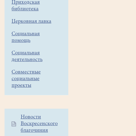
в
Приходская
МОУ
библиотека
"Фаустовская
Церковная лавка
СОШ"
(здание
Социальная
№1).
помощь
Его
организовали
Социальная
и
деятельность
провели
Совместные
специалисты
социальные
Белоозёрского
проекты
отделения
МЦ
"Олимпиец"
и
Дополнительное
Новости
настоятель
Воскресенского
меню
храма
благочиния
1
Всех