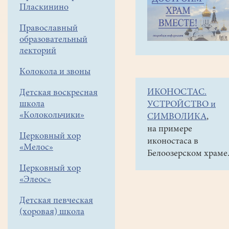
навигации
Наши
Пласкинино
меню
новости
Православный
Урок
образовательный
трезвости
лекторий
в
Колокола и звоны
Фаустовской
ИКОНОСТАС.
Детская воскресная
школе.
школа
УСТРОЙСТВО и
«Колокольчики»
СИМВОЛИКА
,
16
на примере
сентября
Церковный хор
иконостаса в
2025
«Мелос»
Белоозерском храме
Церковный хор
16
«Элеос»
сентября
урок
Детская певческая
трезвости
(хоровая) школа
прошёл