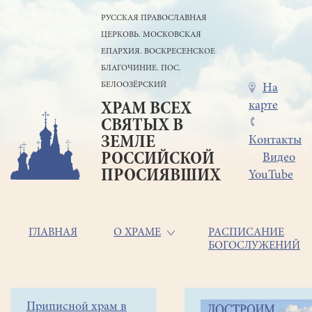
Перейти
РУССКАЯ ПРАВОСЛАВНАЯ
к
ЦЕРКОВЬ. МОСКОВСКАЯ
основному
содержанию
ЕПАРХИЯ. ВОСКРЕСЕНСКОЕ
БЛАГОЧИНИЕ. ПОС.
БЕЛООЗЁРСКИЙ
Меню
На
карте
ХРАМ ВСЕХ
в
СВЯТЫХ В
шапке
ЗЕМЛЕ
Контакты
РОССИЙСКОЙ
Видео
ПРОСИЯВШИХ
YouTube
Основная
ГЛАВНАЯ
О ХРАМЕ
РАСПИСАНИЕ
БОГОСЛУЖЕНИЙ
навигация
Главная
Строка
Боковое
Приписной храм в