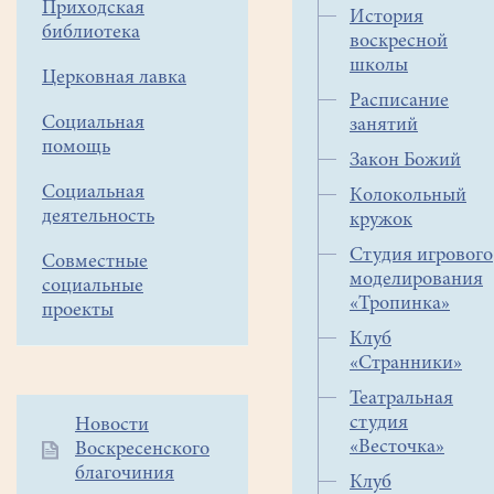
Приходская
показала
История
библиотека
два
воскресной
спектакля.
школы
Церковная лавка
Сценарий
Расписание
в
Социальная
занятий
стихах
помощь
Закон Божий
для
Социальная
Колокольный
спектакля
деятельность
кружок
«Золушка»
по
Студия игрового
Совместные
мотивам
моделирования
социальные
одноименной
«Тропинка»
проекты
сказки
Клуб
Шарля
«Странники»
Перро
Театральная
написала
студия
Дополнительное
Новости
Виктория
«Весточка»
Воскресенского
меню
Цех.
благочиния
1
Клуб
Она