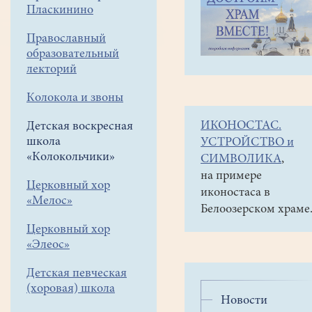
навигации
Детская
Пласкинино
меню
воскресная
школа
Православный
«Колокольчики»
образовательный
Спектакли
лекторий
Колокола и звоны
05
ноября
ИКОНОСТАС.
Детская воскресная
2019
школа
УСТРОЙСТВО и
«Колокольчики»
СИМВОЛИКА
,
3
на примере
Церковный хор
ноября
иконостаса в
«Мелос»
в
Белоозерском храме
помещении
Церковный хор
воскресной
«Элеос»
школы
театральная
Детская певческая
студия
(хоровая) школа
Новости
«Весточка»