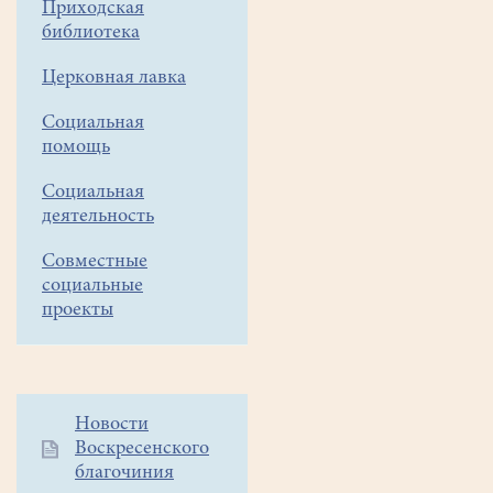
Рождества:
Приходская
библиотека
Царские
часы,
Церковная лавка
изобразительны,
литургия
Социальная
Василия
помощь
Великого.
Служили
Социальная
деятельность
отец
Роман
Совместные
и
социальные
отец
проекты
Виталий.
Церковь
все
Дополнительное
Новости
предыдущие
Воскресенского
меню
недели
благочиния
1
и