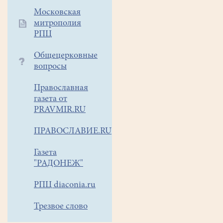
особенно
Московская
перед
митрополия
праздником
РПЦ
Рождества
Христова
Общецерковные
вопросы
приводит
примеры
Православная
веры:
газета от
пророки,
PRAVMIR.RU
святые
праотцы,
ПРАВОСЛАВИЕ.RU
святые
отцы.
Газета
Все
"РАДОНЕЖ"
они
РПЦ diaconia.ru
явили
пример
Трезвое слово
веры
в