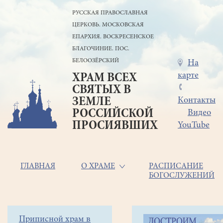
Перейти
РУССКАЯ ПРАВОСЛАВНАЯ
к
ЦЕРКОВЬ. МОСКОВСКАЯ
основному
содержанию
ЕПАРХИЯ. ВОСКРЕСЕНСКОЕ
БЛАГОЧИНИЕ. ПОС.
БЕЛООЗЁРСКИЙ
Меню
На
карте
ХРАМ ВСЕХ
в
СВЯТЫХ В
шапке
ЗЕМЛЕ
Контакты
РОССИЙСКОЙ
Видео
ПРОСИЯВШИХ
YouTube
Основная
ГЛАВНАЯ
О ХРАМЕ
РАСПИСАНИЕ
БОГОСЛУЖЕНИЙ
навигация
Главная
Строка
Боковое
Приписной храм в