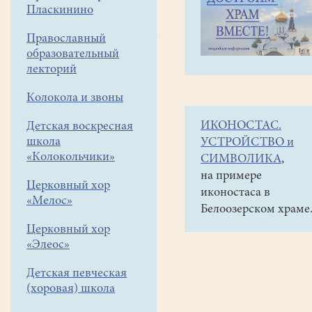
навигации
Наши
Пласкинино
меню
новости
Православный
Рождественский
образовательный
сочельник
лекторий
Колокола и звоны
06
января
ИКОНОСТАС.
Детская воскресная
2026
школа
УСТРОЙСТВО и
«Колокольчики»
СИМВОЛИКА
,
Утром
на примере
6
Церковный хор
иконостаса в
января
«Мелос»
Белоозерском храме
в
Церковный хор
нашем
«Элеос»
храме
состоялась
Детская певческая
службы
(хоровая) школа
Навечерия