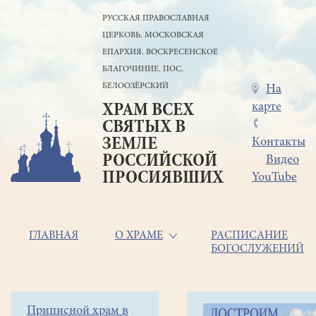
Перейти
РУССКАЯ ПРАВОСЛАВНАЯ
к
ЦЕРКОВЬ. МОСКОВСКАЯ
основному
содержанию
ЕПАРХИЯ. ВОСКРЕСЕНСКОЕ
БЛАГОЧИНИЕ. ПОС.
БЕЛООЗЁРСКИЙ
Меню
На
карте
ХРАМ ВСЕХ
в
СВЯТЫХ В
шапке
ЗЕМЛЕ
Контакты
РОССИЙСКОЙ
Видео
ПРОСИЯВШИХ
YouTube
Основная
ГЛАВНАЯ
О ХРАМЕ
РАСПИСАНИЕ
БОГОСЛУЖЕНИЙ
навигация
Главная
Строка
Боковое
Приписной храм в