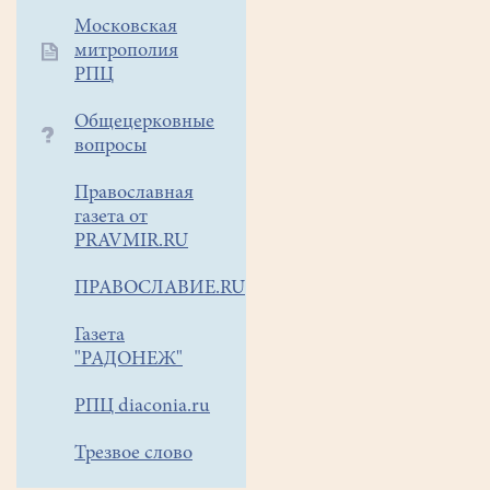
опытного
Московская
спортсмена-
митрополия
РПЦ
водника
с
Общецерковные
соблюдением
вопросы
всех
мер
Православная
безопасности:
газета от
плавали
PRAVMIR.RU
недалеко
от
ПРАВОСЛАВИЕ.RU
берега,
Газета
рядом
"РАДОНЕЖ"
находилась
дежурная
РПЦ diaconia.ru
спасательная
лодка,
Трезвое слово
ребятам