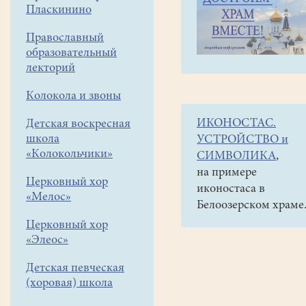
навигации
Наши
Пласкинино
меню
новости
Православный
"Робинзоны"
образовательный
под
лекторий
парусами!
Колокола и звоны
18
ИКОНОСТАС.
Детская воскресная
ноября
школа
УСТРОЙСТВО и
2017
«Колокольчики»
СИМВОЛИКА
,
18ноября
на примере
Церковный хор
в
иконостаса в
«Мелос»
очередной
Белоозерском храме
раз
Церковный хор
прошёл
«Элеос»
мастер-
класс
Детская певческая
на
(хоровая) школа
парусных