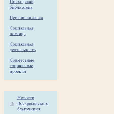
Приходская
швертботах
библиотека
типа
«Кадет».
Церковная лавка
Ребята
совершили
Социальная
небольшое,
помощь
но
Социальная
увлекательное
деятельность
путешествие
в
Совместные
акватории
социальные
Москва
проекты
реки
(Люберцы,
Капотня).
Занятия
Дополнительное
Новости
проходили
Воскресенского
меню
под
благочиния
1
руководством