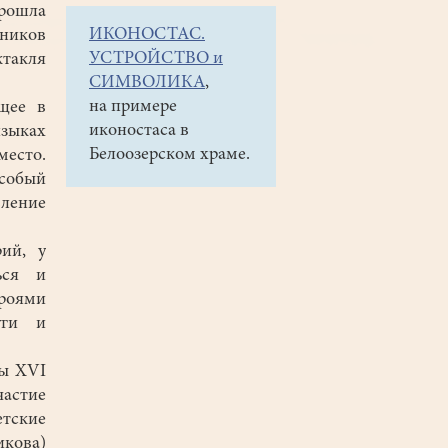
прошла
ИКОНОСТАС.
иков
УСТРОЙСТВО и
такля
СИМВОЛИКА
,
на примере
щее в
иконостаса в
языках
Белоозерском храме.
есто.
собый
вление
ий, у
ься и
роями
уги и
мы XVI
астие
етские
икова)