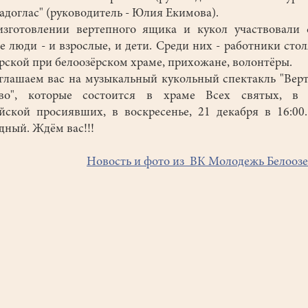
адоглас" (руководитель - Юлия Екимова).
готовлении вертепного ящика и кукол участвовали 
е люди - и взрослые, и дети. Среди них - работники сто
рской при белоозёрском храме, прихожане, волонтёры.
ашаем вас на музыкальный кукольный спектакль "Вер
тво", которые состоится в храме Всех святых, в 
йской просиявших, в воскресенье, 21 декабря в 16:00
дный. Ждём вас!!!
Новость и фото из ВК Молодежь Белооз