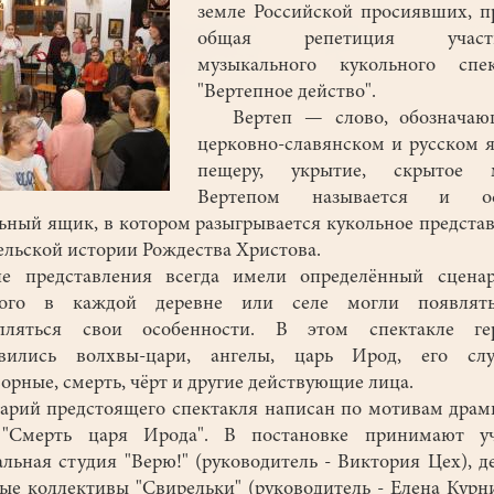
земле Российской просиявших, 
общая репетиция участн
музыкального кукольного спек
"Вертепное действо".
Вертеп — слово, обозначаю
церковно-славянском и русском 
пещеру, укрытие, скрытое м
Вертепом называется и о
ьный ящик, в котором разыгрывается кукольное предста
ельской истории Рождества Христова.
е представления всегда имели определённый сценар
рого в каждой деревне или селе могли появлят
епляться свои особенности. В этом спектакле ге
овились волхвы-цари, ангелы, царь Ирод, его сл
орные, смерть, чёрт и другие действующие лица.
рий предстоящего спектакля написан по мотивам дра
 "Смерть царя Ирода". В постановке принимают уч
альная студия "Верю!" (руководитель - Виктория Цех), д
ые коллективы "Свирельки" (руководитель - Елена Курн