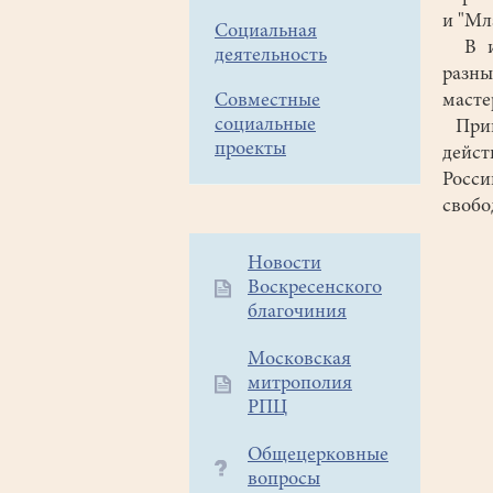
и "Мл
Социальная
В из
деятельность
разны
Совместные
масте
социальные
Пригл
проекты
дейс
Росси
свобо
Дополнительное
Новости
Воскресенского
меню
благочиния
1
Московская
митрополия
РПЦ
Общецерковные
вопросы