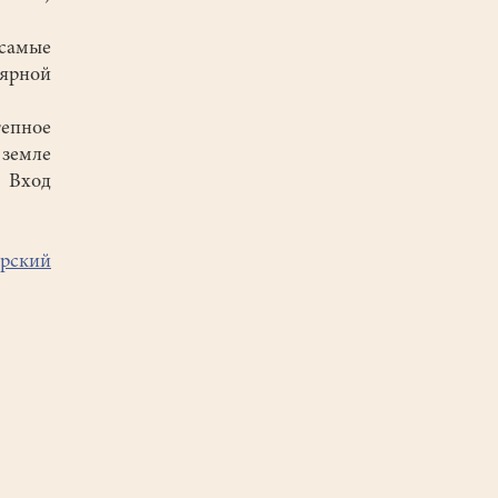
самые
лярной
тепное
земле
. Вход
ерский