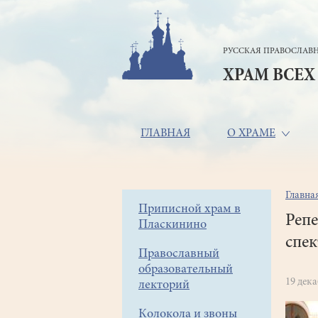
Перейти
к
основному
РУССКАЯ ПРАВОСЛАВН
содержанию
ХРАМ ВСЕХ
Основная
ГЛАВНАЯ
О ХРАМЕ
навигация
Главна
Стр
Боковое
Приписной храм в
нав
Репе
Пласкинино
меню
спек
Православный
образовательный
19 дек
лекторий
Колокола и звоны