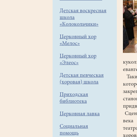
Детская воскресная
школа
«Колокольчики»
Церковный хор
«Мелос»
Церковный хор
кукол
«Элеос»
еванг
Детская певческая
Таки
(хоровая) школа
кото
закр
Приходская
стан
библиотека
придв
Сцена
Церковная лавка
века
Социальная
театр
помощь
хоров