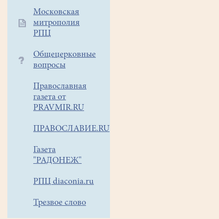
обсудили
Московская
основные
митрополия
задачи
РПЦ
при
подготовке
Общецерковные
Арт-
вопросы
фестиваля,
Православная
наметили
газета от
схемы
PRAVMIR.RU
взаимодействия,
обсудили
ПРАВОСЛАВИЕ.RU
мероприятия
в
Газета
рамках
"РАДОНЕЖ"
фестивальной
РПЦ diaconia.ru
программы.
Арт-
Трезвое слово
фестиваль
"Белое