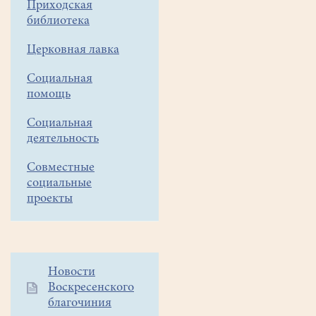
20
Приходская
февраля
библиотека
2025
Церковная лавка
В
Социальная
Белоозёрском
помощь
отделении
МЦ
Социальная
"Олимпиец"
деятельность
прошло
Совместные
рабочее
социальные
совещание
проекты
оргкомитета
Арт-
фестиваля
"Белое
Дополнительное
Новости
озеро".
Воскресенского
меню
Участники
благочиния
1
совещания