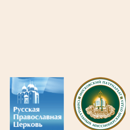
Новость
ВК Молодёжь.
Белоозёрский