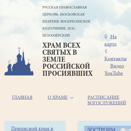
Перейти
РУССКАЯ ПРАВОСЛАВНАЯ
к
ЦЕРКОВЬ. МОСКОВСКАЯ
основному
содержанию
ЕПАРХИЯ. ВОСКРЕСЕНСКОЕ
БЛАГОЧИНИЕ. ПОС.
БЕЛООЗЁРСКИЙ
Меню
На
карте
ХРАМ ВСЕХ
в
СВЯТЫХ В
шапке
ЗЕМЛЕ
Контакты
РОССИЙСКОЙ
Видео
ПРОСИЯВШИХ
YouTube
Основная
ГЛАВНАЯ
О ХРАМЕ
РАСПИСАНИЕ
БОГОСЛУЖЕНИЙ
навигация
Главная
Строка
Боковое
Приписной храм в