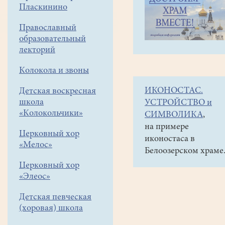
навигации
Наши
Пласкинино
меню
новости
Православный
Рабочее
образовательный
совещание
лекторий
по
Колокола и звоны
подготовке
ИКОНОСТАС.
Детская воскресная
к
школа
УСТРОЙСТВО и
Арт-
«Колокольчики»
СИМВОЛИКА
,
фестивалю
на примере
Церковный хор
иконостаса в
"Белое
«Мелос»
Белоозерском храме
озеро"
Церковный хор
в
«Элеос»
2025
Детская певческая
году
(хоровая) школа