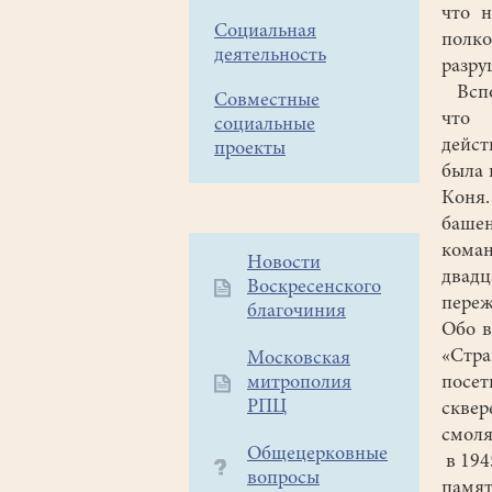
что н
Социальная
полко
деятельность
разру
Вспом
Совместные
что 
социальные
дейст
проекты
была 
Коня.
баше
ком
Дополнительное
Новости
двадц
Воскресенского
меню
переж
благочиния
1
Обо в
«Стр
Московская
митрополия
посет
РПЦ
сквер
смоля
Общецерковные
в 194
вопросы
памя