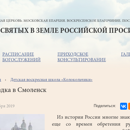
АЯ ЦЕРКОВЬ. МОСКОВСКАЯ ЕПАРХИЯ. ВОСКРЕСЕНСКОЕ БЛАГОЧИНИЕ. ПОС
 СВЯТЫХ В ЗЕМЛЕ РОССИЙСКОЙ ПРО
РАСПИСАНИЕ
ПРИХОДСКОЕ
ГАЛ
БОГОСЛУЖЕНИЙ
КОНСУЛЬТИРОВАНИЕ
я
Детская воскресная школа «Колокольчики»
ока
игации
дка в Смоленск
бря 2019
Из истории России многие знаю
еще со времен обретения ру