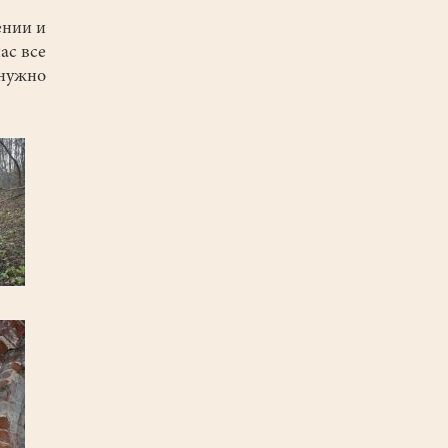
ении и
ас все
 нужно