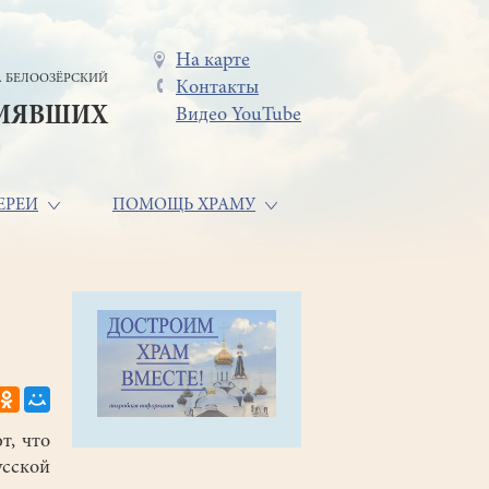
Меню
На карте
. БЕЛООЗЁРСКИЙ
Контакты
в
СИЯВШИХ
Видео YouTube
шапке
ЕРЕИ
ПОМОЩЬ ХРАМУ
т, что
сской