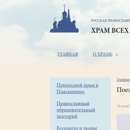
Перейти
к
основному
РУССКАЯ ПРАВОСЛАВН
содержанию
ХРАМ ВСЕХ
Основная
ГЛАВНАЯ
О ХРАМЕ
навигация
Главна
Стр
Боковое
Приписной храм в
нав
Поез
Пласкинино
меню
Православный
26 ноя
образовательный
лекторий
Колокола и звоны