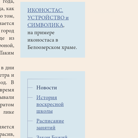
 года,
а, как
ИКОНОСТАС.
о том,
УСТРОЙСТВО и
нается
СИМВОЛИКА
,
 город
на примере
де из
иконостаса в
роной,
Белоозерском храме.
 Таким
 в дни
етра и
од. В
Новости
 время
бывали
История
воскресной
братом
школы
 лике
Расписание
яется
занятий
расив,