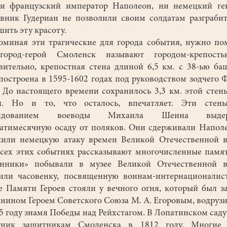
и французский император Наполеон, ни немецкий ге
вник Гудериан не позволили своим солдатам разграби
шить эту красоту.
иная эти трагические для города события, нужно по
город-герой Смоленск называют городом-крепост
вительно, крепостная стена длиной 6,5 км. с 38-ью б
построена в 1595-1602 годах под руководством зодчего 
 До настоящего времени сохранилось 3,3 км. этой стен
н. Но и то, что осталось, впечатляет. Эти стен
андованием воеводы Михаила Шеина выдер
атимесячную осаду от поляков. Они сдерживали Напол
или немецкую атаку времен Великой Отечественной 
сех этих событиях рассказывают многочисленные памя
анники» побывали в музее Великой Отечественной в
или часовенку, посвященную воинам-интернационалис
е Памяти Героев стояли у вечного огня, который был 
нином Героем Советского Союза М. А. Егоровым, водру
5 году знамя Победы над Рейхстагом. В Лопатинском саду
тник защитникам Смоленска в 1812 году. Многие