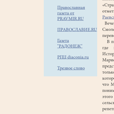
«Стр
Православная
отме
газета от
Раевс
PRAVMIR.RU
Вечер
Смоле
ПРАВОСЛАВИЕ.RU
перев
Газета
В пос
"РАДОНЕЖ"
где 
Истор
РПЦ diaconia.ru
Мари
предс
Трезвое слово
тольк
котор
что М
поним
этого
сель
репет