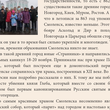
государственности, то есть с 862
существовали такие древние город
Новгород, Киев, Муром, Ростов. А 
что в летописи за 863 год упоми
Смоленск, известно меньше. Этот
бояре Аскольд и Дир в похо
Новгорода в Царьград обошли сто
ак он уже в то время был сильно укреплён и многолюден.
ом, времени образования Смоленска никто не знает.
 такой древний город юные «Странники» и направились
ных каникул 18-20 ноября. Принимали нас при храме П
а, который был построен еще в домонгольский пери
нске сохранилось три храма, построенных в XII веке. Во
рсии нам подробно рассказали о них. К тому же мы по
сте убиения князя Глеба, который вместе со своим 
сом был первым канонизированным Русским святым в
тотерпцев.
амым красивым храмом Смоленска несомненно явл
ский собор, который «парит» над городом и настолько к