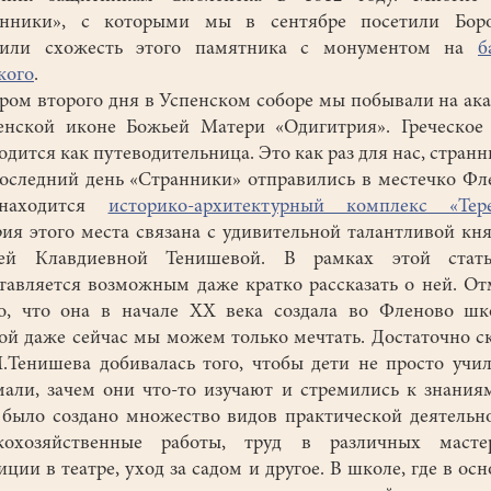
анники», с которыми мы в сентябре посетили Боро
тили схожесть этого памятника с монументом на
б
кого
.
ом второго дня в Успенском соборе мы побывали на ак
нской иконе Божьей Матери «Одигитрия». Греческое
одится как путеводительница. Это как раз для нас, стран
ледний день «Странники» отправились в местечко Фл
находится
историко-архитектурный комплекс «Тер
ия этого места связана с удивительной талантливой кн
ей Клавдиевной Тенишевой. В рамках этой стат
тавляется возможным даже кратко рассказать о ней. О
о, что она в начале XX века создала во Фленово шк
ой даже сейчас мы можем только мечтать. Достаточно ск
.Тенишева добивалась того, чтобы дети не просто учил
али, зачем они что-то изучают и стремились к знания
 было создано множество видов практической деятельн
скохозяйственные работы, труд в различных мастер
иции в театре, уход за садом и другое. В школе, где в ос