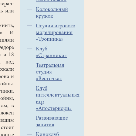
Закон Божий
нерал-
Колокольный
ть или
кружок
мнить,
Студия игрового
моделирования
ью. И
«Тропинка»
ашнями
Федора
Клуб
ы и 18
«Странники»
ы под
Театральная
жали
студия
еона и
«Весточка»
войны.
Клуб
тники.
интеллектуальных
ойны,
игр
там, в
«Апостериори»
зажжен
Развивающие
зившим
занятия
 стоит
Киноклуб
 юные