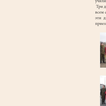
учили
Три д
всем 
эти д
прие