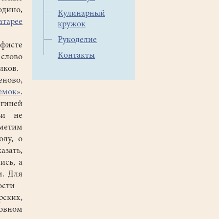
дино,
Кулинарный
атарее
кружок
Рукоделие
афисте
Контакты
 слово
ников.
еново,
емок»
.
ягиней
ьи не
тметим
олу, о
азать,
ись, а
м. Для
ости –
ских,
новном