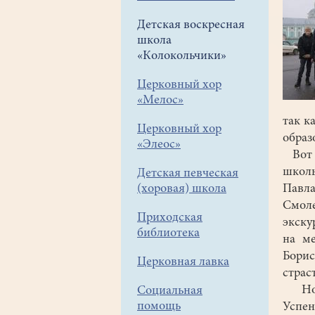
Детская воскресная
школа
«Колокольчики»
Церковный хор
«Мелос»
так к
Церковный хор
образ
«Элеос»
Вот в
школь
Детская певческая
(хоровая) школа
Павл
Смоле
Приходская
экску
библиотека
на ме
Бори
Церковная лавка
страс
Но с
Социальная
помощь
Успен