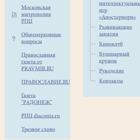
интеллектуальн
Коломенскому,
Московская
игр
митрополия
Луховицкому
«Апостериори»
РПЦ
районам.
Развивающие
И
занятия
Общецерковные
вот
вопросы
Киноклуб
теперь
решили
Кулинарный
Православная
изучить
кружок
газета от
Егорьевский.
PRAVMIR.RU
Рукоделие
По
Контакты
интернету
ПРАВОСЛАВИЕ.RU
нашли
Газета
координаты
"РАДОНЕЖ"
несколько
святых
РПЦ diaconia.ru
источников
и
Трезвое слово
отправились