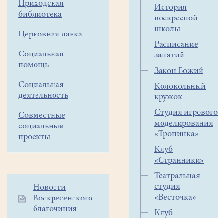
Приходская
совершили
История
библиотека
воскресной
еще
школы
один
Церковная лавка
велосипедный
Расписание
поход,
Социальная
занятий
помощь
который
Закон Божий
тоже
Социальная
Колокольный
можно
деятельность
кружок
назвать
«разведывательным».
Студия игрового
Совместные
моделирования
До
социальные
«Тропинка»
этого
проекты
мы
Клуб
путешествовали
«Странники»
по
Театральная
Раменскому,
студия
Дополнительное
Новости
Воскресенскому,
«Весточка»
Воскресенского
меню
Ступин-
благочиния
1
Клуб
скому,