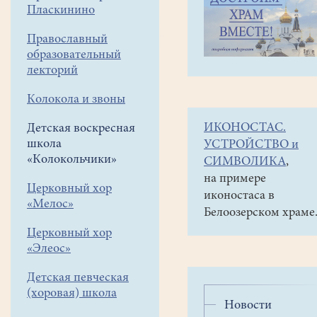
навигации
Детская
Пласкинино
меню
воскресная
школа
Православный
«Колокольчики»
образовательный
По
лекторий
святым
Колокола и звоны
местам
ИКОНОСТАС.
Детская воскресная
Егорьевского
школа
УСТРОЙСТВО и
района
«Колокольчики»
СИМВОЛИКА
,
на примере
Церковный хор
23
иконостаса в
«Мелос»
августа
Белоозерском храме
2019
Церковный хор
«Элеос»
19-
21
Детская певческая
(хоровая) школа
августа
Новости
мы