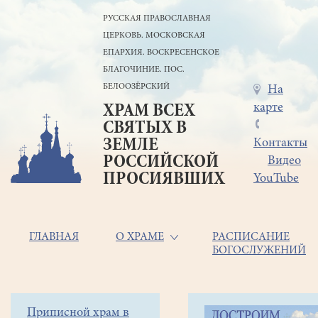
Перейти
РУССКАЯ ПРАВОСЛАВНАЯ
к
ЦЕРКОВЬ. МОСКОВСКАЯ
основному
содержанию
ЕПАРХИЯ. ВОСКРЕСЕНСКОЕ
БЛАГОЧИНИЕ. ПОС.
БЕЛООЗЁРСКИЙ
Меню
На
карте
ХРАМ ВСЕХ
в
СВЯТЫХ В
шапке
ЗЕМЛЕ
Контакты
РОССИЙСКОЙ
Видео
ПРОСИЯВШИХ
YouTube
Основная
ГЛАВНАЯ
О ХРАМЕ
РАСПИСАНИЕ
БОГОСЛУЖЕНИЙ
навигация
Главная
Строка
Боковое
Приписной храм в