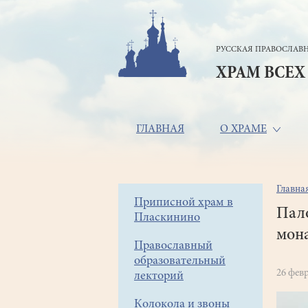
Перейти
к
основному
РУССКАЯ ПРАВОСЛАВН
содержанию
ХРАМ ВСЕХ
Основная
ГЛАВНАЯ
О ХРАМЕ
навигация
Главна
Стр
Боковое
Приписной храм в
нав
Пал
Пласкинино
меню
мон
Православный
образовательный
26 фев
лекторий
Колокола и звоны