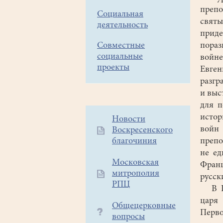
препо
Социальная
святы
деятельность
прид
Совместные
пораз
социальные
войн
проекты
Евге
разгр
и выс
для п
истор
Дополнительное
Новости
войн
Воскресенского
меню
благочиния
препо
1
не ед
Московская
Фран
митрополия
русск
РПЦ
В Па
царя
Общецерковные
Перв
вопросы