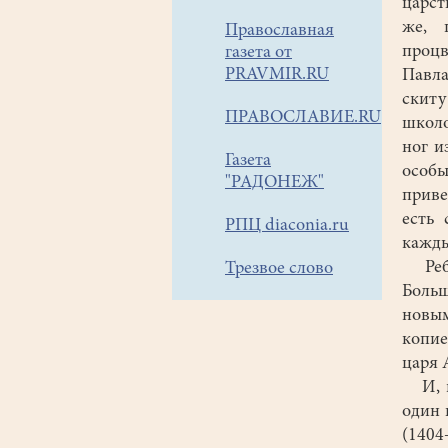
царст
же, 
Православная
процв
газета от
PRAVMIR.RU
Павла
скиту
ПРАВОСЛАВИЕ.RU
школо
ног и
Газета
особы
"РАДОНЕЖ"
приве
есть 
РПЦ diaconia.ru
кажды
Ребят
Трезвое слово
Больш
новы
копие
царя 
И, к
один 
(1404