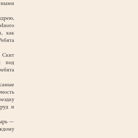
енными
дрею,
 Много
, как
ебята
 Скит
и под
ребята
самые
рность
оездку
труд и
ырь —
аждому