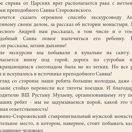
е справа от Царских врат располагается рака с нетл
и преподобного Саввы Сторожевского.
тся сказать огромное спасибо экскурсоводу Ан
енному своим делом, за рассказ об истории монастыря.
ресного Андрей нам рассказал, в том числе и о том
одобный Савва помог вылечиться его ребенку. Р
ли рассказы, затаив дыхание!
е экскурсии мы побывали в купальне на скиту.
олагается внизу под горой, дорога по сугробам 
кращающимся снегопадом была не из легких. Но все 
 и искупались в источнике преподобного Саввы!
яд со стороны: наши ребята большие молодцы, даже 
ькие стойко перенесли все тяготы поездки. И благода
одителю ВШ Рустаму Мулаеву, организовавшему эту п
аших ребят - мы не задумываемся порой, какой это 
ная ответственность!
ино-Сторожевский ставропигиальный мужской монаст
тельное место, в котором, наверное, стоит побывать к
славному человеку.