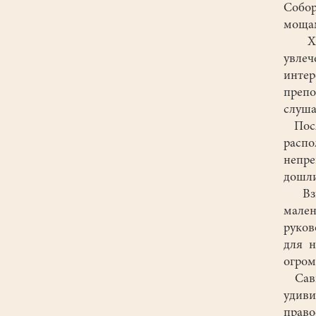
Собор
мощам
Хоче
увлеч
инте
преп
слуша
Посл
расп
непре
дошли
Взгл
мален
руков
для н
огром
Савв
удиви
право