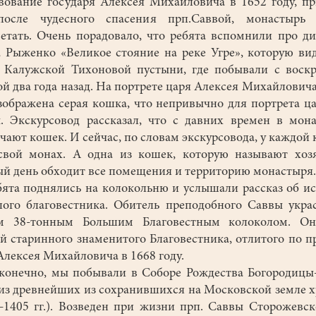
вование государя Алексея Михайловича в 1652 году, п
после чудесного спасения прп.Саввой, монастырь 
етать. Очень порадовало, что ребята вспомнили про д
 Рыженко «Великое стояние на реке Угре», которую ви
 Калужской Тихоновой пустыни, где побывали с воск
й два года назад. На портрете царя Алексея Михайловича,
зображена серая кошка, что непривычно для портрета ц
. Экскурсовод рассказал, что с давних времен в мон
чают кошек. И сейчас, по словам экскурсовода, у каждой
свой монах. А одна из кошек, которую называют хоз
й день обходит все помещения и территорию монастыря.
а поднялись на колокольню и услышали рассказ об и
ого благовестника. Обитель преподобного Саввы укра
м 38-тонным Большим Благовестным колоколом. Он
й старинного знаменитого Благовестника, отлитого по п
Алексея Михайловича в 1668 году.
онечно, мы побывали в Соборе Рождества Богородицы
из древнейших из сохранившихся на Московской земле 
–1405 гг.). Возведен при жизни прп. Саввы Сторожевск