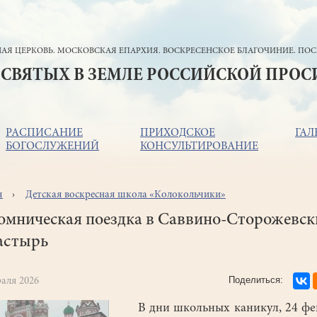
АЯ ЦЕРКОВЬ. МОСКОВСКАЯ ЕПАРХИЯ. ВОСКРЕСЕНСКОЕ БЛАГОЧИНИЕ. ПОС
 СВЯТЫХ В ЗЕМЛЕ РОССИЙСКОЙ ПРО
РАСПИСАНИЕ
ПРИХОДСКОЕ
ГАЛ
БОГОСЛУЖЕНИЙ
КОНСУЛЬТИРОВАНИЕ
я
Детская воскресная школа «Колокольчики»
ока
игации
омническая поездка в Саввино-Сторожевск
астырь
раля 2026
В дни школьных каникул, 24 фе