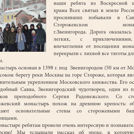
наши ребята из Воскресной 
храма Всех святых в земле Росс
просиявших побывали в Сав
Сторожевском монас
г.Звенигорода. Дорога оказалась
легких, с приключениями
впечатления от посещения мона
перекрыли с лихвой все тяготы д
и.
тырь основан в 1398 г. под Звенигородом (50 км от М
соком берегу реки Москвы на горе Стороже, которая яв
нительным укреплением Московского княжества. Его о
добный Савва, Звенигородский чудотворец, один из 
иков преподобного Сергия Радонежского. Со ст
ожевский монастырь похож на древнюю крепость: об
жают основательные стены со сторожевыми ба
ницами.
астыре ребятам провели очень интересную и познават
урсию! Мы услышали рассказ об эпохе, в котору