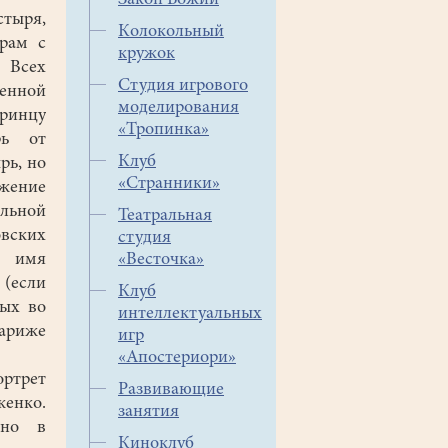
Закон Божий
стыря,
Колокольный
храм с
кружок
 Всех
Студия игрового
венной
моделирования
ринцу
«Тропинка»
рь от
Клуб
рь, но
«Странники»
лжение
ельной
Театральная
овских
студия
о имя
«Весточка»
 (если
Клуб
мых во
интеллектуальных
ариже
игр
«Апостериори»
ртрет
Развивающие
енко.
занятия
ено в
Киноклуб