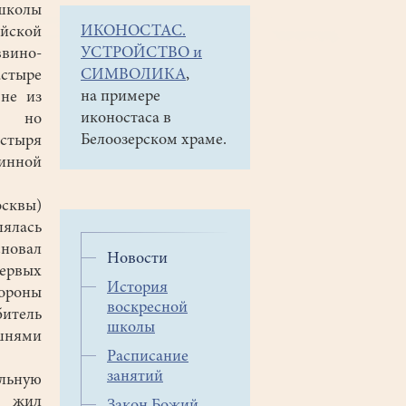
школы
ИКОНОСТАС.
ийской
УСТРОЙСТВО и
вино-
СИМВОЛИКА
,
тыре
на примере
 не из
иконостаса в
, но
Белоозерском храме.
стыря
линной
осквы)
лялась
сновал
Новости
первых
История
ороны
воскресной
итель
школы
шнями
Расписание
занятий
ельную
ю жил