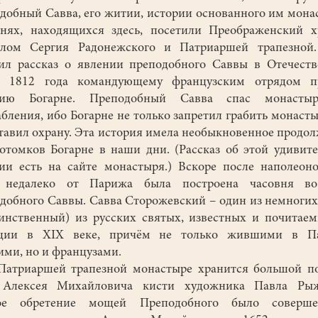
добный Савва, его житии, истории основанного им мона
нях, находящихся здесь, посетили Преображенский 
елом Сергия Радонежского и Патриаршей трапезной.
ил рассказ о явлении преподобного Саввы в Отечест
е 1812 года командующему французским отрядом п
нию Богарне. Преподобный Савва спас монасты
абления, ибо Богарне не только запретил грабить монасты
тавил охрану. Эта история имела необыкновенное продо
отомков Богарне в наши дни. (Рассказ об этой удивит
ии есть на сайте монастыря.) Вскоре после наполеон
 недалеко от Парижа была построена часовня в
добного Саввы. Савва Сторожевский – один из немногих
инственный) из русских святых, известных и почитае
ции в XIX веке, причём не только жившими в П
ими, но и французами.
триаршей трапезной монастыре хранится большой по
 Алексея Михайловича кисти художника Павла Рыж
ое обретение мощей Преподобного было соверш