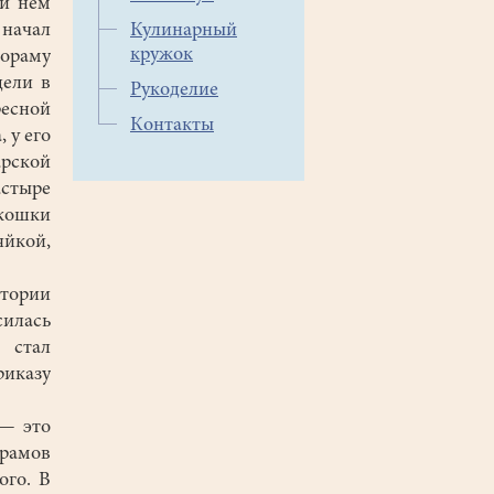
ри нем
начал
Кулинарный
кружок
иораму
дели в
Рукоделие
ресной
Контакты
 у его
арской
астыре
 кошки
яйкой,
стории
силась
 стал
риказу
— это
храмов
ого. В