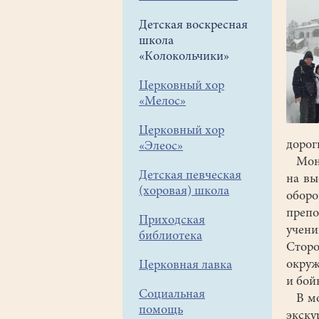
Детская воскресная
школа
«Колокольчики»
Церковный хор
«Мелос»
Церковный хор
дорог
«Элеос»
Монас
Детская певческая
на вы
(хоровая) школа
оборо
препо
Приходская
учен
библиотека
Стор
окру
Церковная лавка
и бой
Социальная
В мон
помощь
экск