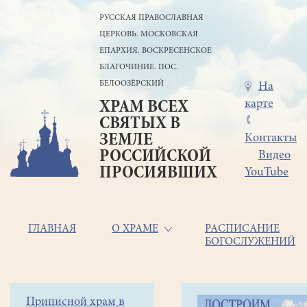
Перейти
РУССКАЯ ПРАВОСЛАВНАЯ
к
ЦЕРКОВЬ. МОСКОВСКАЯ
основному
содержанию
ЕПАРХИЯ. ВОСКРЕСЕНСКОЕ
БЛАГОЧИНИЕ. ПОС.
БЕЛООЗЁРСКИЙ
Меню
На
карте
ХРАМ ВСЕХ
в
СВЯТЫХ В
шапке
ЗЕМЛЕ
Контакты
РОССИЙСКОЙ
Видео
ПРОСИЯВШИХ
YouTube
Основная
ГЛАВНАЯ
О ХРАМЕ
РАСПИСАНИЕ
БОГОСЛУЖЕНИЙ
навигация
Главная
Строка
Боковое
Приписной храм в