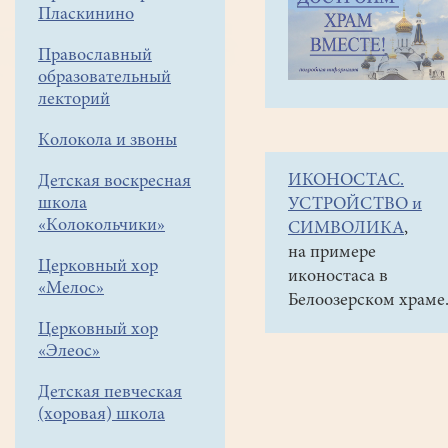
навигации
Наши
Пласкинино
меню
новости
Православный
Отзывы
образовательный
школьников
лекторий
о
Колокола и звоны
посещении
ИКОНОСТАС.
Детская воскресная
храма
школа
УСТРОЙСТВО и
«Колокольчики»
СИМВОЛИКА
,
12
на примере
января
Церковный хор
иконостаса в
2018
«Мелос»
Белоозерском храме
После
Церковный хор
«Элеос»
посещения
храма
Детская певческая
Всех
(хоровая) школа
святых