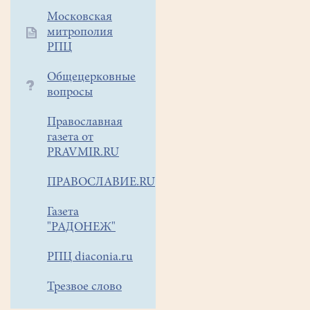
из
Московская
них
митрополия
и
РПЦ
приглашаем
ребят
Общецерковные
в
вопросы
нашу
группу
Православная
газета от
В
К
онтакте.
PRAVMIR.RU
В
се,
у
ПРАВОСЛАВИЕ.RU
кого
возникли
Газета
те
"РАДОНЕЖ"
или
иные
РПЦ diaconia.ru
вопросы,
Трезвое слово
связанные
с