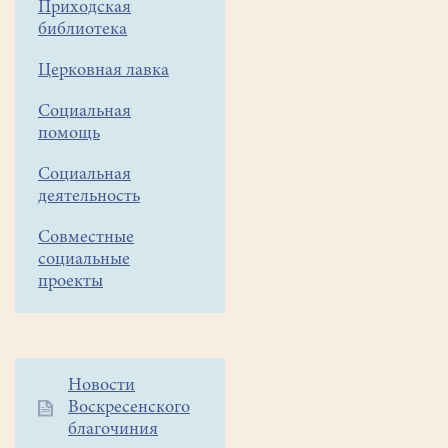
в
Приходская
земле
библиотека
Русской
Церковная лавка
просиявших
в
Социальная
декабр
е
помощь
2017
г.
некоторые
Социальная
школьники
деятельность
поделились
Совместные
своими
социальные
впечатлениями.
проекты
С
благодарностью
за
доверие
публикуем
Дополнительное
Новости
Воскресенского
некоторые
меню
благочиния
1
выдержки