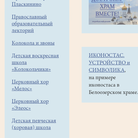
навигации
Наши
Пласкинино
меню
новости
Православный
Окна
образовательный
Овертона.
лекторий
Как
Колокола и звоны
работает
ИКОНОСТАС.
Детская воскресная
технология.
школа
УСТРОЙСТВО и
Часть
«Колокольчики»
СИМВОЛИКА
,
II
на примере
Церковный хор
иконостаса в
«Мелос»
28
Белоозерском храме
мая
Церковный хор
2021
«Элеос»
Детская певческая
Технология
(хоровая) школа
“Окон
Овертона”