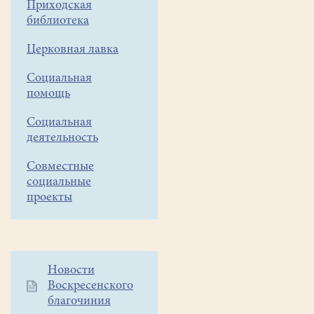
Приходская
представляет
библиотека
собой
окно,
Церковная лавка
которое
Социальная
перемещается
помощь
по
шкале
Социальная
свободы
деятельность
обсуждения
тех
Совместные
или
социальные
иных
проекты
идей.
Данная
шкала
варьируется
Дополнительное
Новости
от
Воскресенского
меню
крайнего
благочиния
1