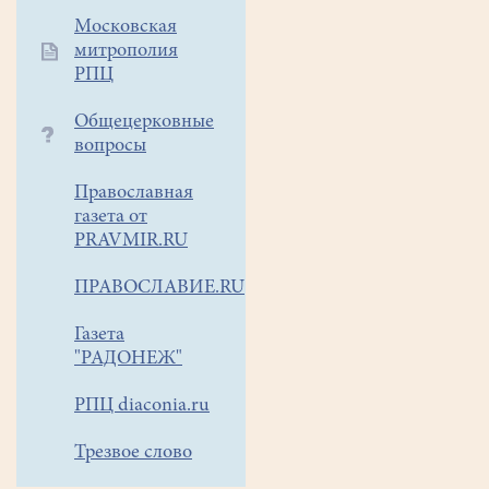
состояния
Московская
осуждения
митрополия
и
РПЦ
недопустимости
в
Общецерковные
обществе
вопросы
этих
идей,
Православная
до
газета от
состояния
PRAVMIR.RU
их
ПРАВОСЛАВИЕ.RU
полного
принятия
Газета
и
"РАДОНЕЖ"
исполнения
в
РПЦ diaconia.ru
повседневной
жизни,
Трезвое слово
в