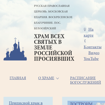
Перейти
РУССКАЯ ПРАВОСЛАВНАЯ
к
ЦЕРКОВЬ. МОСКОВСКАЯ
основному
содержанию
ЕПАРХИЯ. ВОСКРЕСЕНСКОЕ
БЛАГОЧИНИЕ. ПОС.
БЕЛООЗЁРСКИЙ
Меню
На
карте
ХРАМ ВСЕХ
в
СВЯТЫХ В
шапке
ЗЕМЛЕ
Контакты
РОССИЙСКОЙ
Видео
ПРОСИЯВШИХ
YouTube
Основная
ГЛАВНАЯ
О ХРАМЕ
РАСПИСАНИЕ
БОГОСЛУЖЕНИЙ
навигация
Главная
Строка
Боковое
Приписной храм в