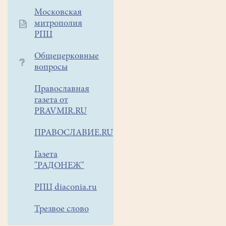
потом
Московская
белили.
митрополия
За
РПЦ
короткий
срок
Общецерковные
проделана
вопросы
огромная
Православная
работа.
газета от
Алексей,
PRAVMIR.RU
Александр,
Александр,
ПРАВОСЛАВИЕ.RU
Владимир,
Вячеслав
Газета
и
"РАДОНЕЖ"
Денис
трудились
РПЦ diaconia.ru
с
Трезвое слово
восьми
утра