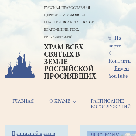
Перейти
РУССКАЯ ПРАВОСЛАВНАЯ
к
ЦЕРКОВЬ. МОСКОВСКАЯ
основному
содержанию
ЕПАРХИЯ. ВОСКРЕСЕНСКОЕ
БЛАГОЧИНИЕ. ПОС.
БЕЛООЗЁРСКИЙ
Меню
На
карте
ХРАМ ВСЕХ
в
СВЯТЫХ В
шапке
ЗЕМЛЕ
Контакты
РОССИЙСКОЙ
Видео
ПРОСИЯВШИХ
YouTube
Основная
ГЛАВНАЯ
О ХРАМЕ
РАСПИСАНИЕ
БОГОСЛУЖЕНИЙ
навигация
Главная
Строка
Боковое
Приписной храм в