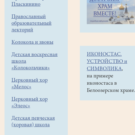
навигации
Наши
Пласкинино
меню
новости
Православный
О
образовательный
ремонтных
лекторий
работах
Колокола и звоны
в
ИКОНОСТАС.
Детская воскресная
храме
школа
УСТРОЙСТВО и
«Колокольчики»
СИМВОЛИКА
,
14
на примере
марта
Церковный хор
иконостаса в
2020
«Мелос»
Белоозерском храме
Церковный хор
Сегодня
«Элеос»
в
храме
Детская певческая
прошло
(хоровая) школа
первое