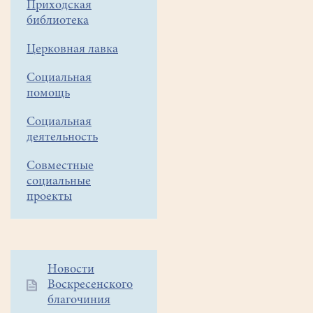
Богослужение
Приходская
после
библиотека
реставрационных
Церковная лавка
работ.
С
Социальная
9
помощь
по
13
Социальная
марта
деятельность
2020
Совместные
года
социальные
своды
проекты
и
стены
храма
чистили
Дополнительное
Новости
от
Воскресенского
меню
копоти
благочиния
1
и