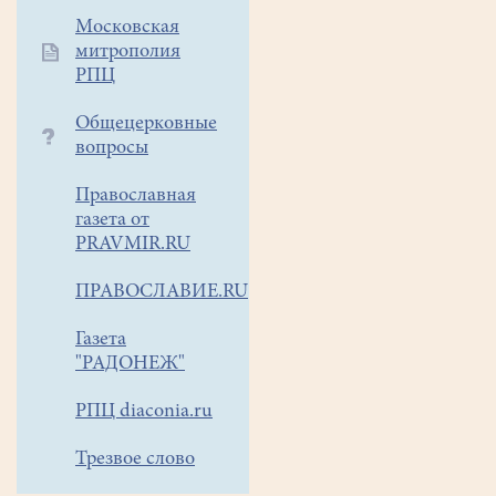
трекинговые
Московская
маршруты
митрополия
с
РПЦ
подъемом
от
Общецерковные
800
вопросы
до
1500
Православная
метров.
газета от
Это
PRAVMIR.RU
водопады,
ПРАВОСЛАВИЕ.RU
ледники
и
Газета
сравнительно
"РАДОНЕЖ"
невысокие
горы
РПЦ diaconia.ru
и
перевалы.
Трезвое слово
Вторая