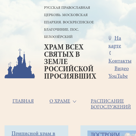
Перейти
РУССКАЯ ПРАВОСЛАВНАЯ
к
ЦЕРКОВЬ. МОСКОВСКАЯ
основному
содержанию
ЕПАРХИЯ. ВОСКРЕСЕНСКОЕ
БЛАГОЧИНИЕ. ПОС.
БЕЛООЗЁРСКИЙ
Меню
На
карте
ХРАМ ВСЕХ
в
СВЯТЫХ В
шапке
ЗЕМЛЕ
Контакты
РОССИЙСКОЙ
Видео
ПРОСИЯВШИХ
YouTube
Основная
ГЛАВНАЯ
О ХРАМЕ
РАСПИСАНИЕ
БОГОСЛУЖЕНИЙ
навигация
Главная
Строка
Боковое
Приписной храм в