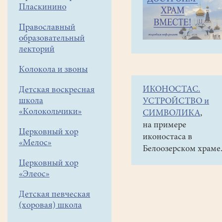
навигации
Наши
Пласкинино
меню
новости
Православный
Невероятное
образовательный
путешествие
лекторий
-
Колокола и звоны
туристический
ИКОНОСТАС.
Детская воскресная
поход
школа
УСТРОЙСТВО и
в
«Колокольчики»
СИМВОЛИКА
,
Приэльбрусье!
на примере
Церковный хор
иконостаса в
«Мелос»
05
Белоозерском храме
октября
Церковный хор
2017
«Элеос»
Детская певческая
Белоозёрский
(хоровая) школа
туристический
клуб