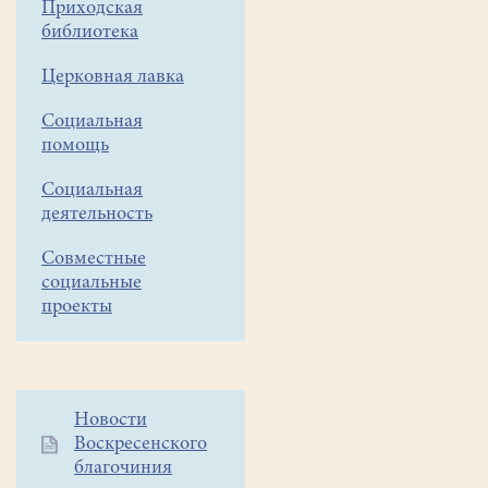
Приходская
«Робинзон»
библиотека
продолжает
свою
Церковная лавка
работу.
Социальная
В
помощь
этом
году
Социальная
совершили
деятельность
двенадцатидневный
туристический
Совместные
поход
социальные
в
проекты
Приэльбрусье.
Сначала
Дополнительное
Новости
ходили
Воскресенского
меню
в
благочиния
1