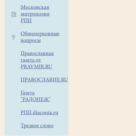
Роман
Московская
Сыркин совершил Велико
митрополия
освящение
РПЦ
воды
в
Общецерковные
храме.
вопросы
Православная
Затем
газета от
под
PRAVMIR.RU
колокольный
звон
ПРАВОСЛАВИЕ.RU
прихожане
прошли торжественным
Газета
Крестным
"РАДОНЕЖ"
ходом на
местную
РПЦ diaconia.ru
"Иордань",
Трезвое слово
к
реке