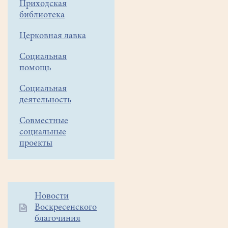
Богоявление,
Приходская
Крещение Господа Бога
библиотека
и
Церковная лавка
Спаса
нашего Иисуса
Социальная
Христа
помощь
в
реке
Социальная
Иордан.
деятельность
Накануне в
Совместные
приписном
социальные
храме вмч.Димитрия
проекты
Солунского в
Пласкинино
после
причащения
Дополнительное
Новости
прихожан
Воскресенского
меню
настоятель
благочиния
1
протоиерей