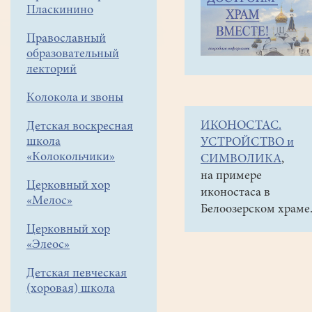
навигации
Наши
Пласкинино
меню
новости
Православный
На
образовательный
Крещение
лекторий
Господне
Колокола и звоны
в
ИКОНОСТАС.
Детская воскресная
Пласкинино
школа
УСТРОЙСТВО и
«Колокольчики»
СИМВОЛИКА
,
20
на примере
января
Церковный хор
иконостаса в
2026
«Мелос»
Белоозерском храме
Церковный хор
19
«Элеос»
января
Церковь
Детская певческая
празднует
(хоровая) школа
Святое