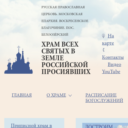
Перейти
РУССКАЯ ПРАВОСЛАВНАЯ
к
ЦЕРКОВЬ. МОСКОВСКАЯ
основному
содержанию
ЕПАРХИЯ. ВОСКРЕСЕНСКОЕ
БЛАГОЧИНИЕ. ПОС.
БЕЛООЗЁРСКИЙ
Меню
На
карте
ХРАМ ВСЕХ
в
СВЯТЫХ В
шапке
ЗЕМЛЕ
Контакты
РОССИЙСКОЙ
Видео
ПРОСИЯВШИХ
YouTube
Основная
ГЛАВНАЯ
О ХРАМЕ
РАСПИСАНИЕ
БОГОСЛУЖЕНИЙ
навигация
Главная
Строка
Боковое
Приписной храм в