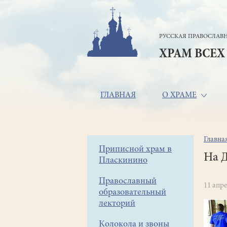
Перейти
к
основному
РУССКАЯ ПРАВОСЛАВН
содержанию
ХРАМ ВСЕХ
Основная
ГЛАВНАЯ
О ХРАМЕ
навигация
Главна
Стр
Боковое
Приписной храм в
нав
На Д
Пласкинино
меню
Православный
11 апре
образовательный
лекторий
Колокола и звоны