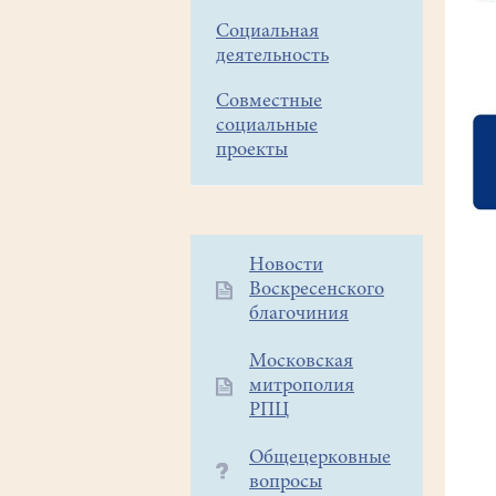
Социальная
деятельность
Совместные
социальные
проекты
Дополнительное
Новости
Воскресенского
меню
благочиния
1
Московская
митрополия
РПЦ
Общецерковные
вопросы