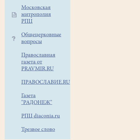
воскресный день,
Московская
второй по
митрополия
Пятидесятнице, Церковь
РПЦ
совершает
память
Общецерковные
Всех
вопросы
святых,
Православная
в
газета от
земле
PRAVMIR.RU
Русской
просиявших. Перед
ПРАВОСЛАВИЕ.RU
службой
совершалось
Газета
малое
"РАДОНЕЖ"
освящение
воды,
РПЦ diaconia.ru
а
Трезвое слово
после
Богослужения