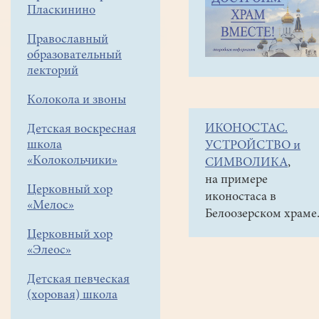
навигации
Наши
Пласкинино
меню
новости
Православный
Литургия.
образовательный
Неделя
лекторий
2-
Колокола и звоны
я
ИКОНОСТАС.
Детская воскресная
по
школа
УСТРОЙСТВО и
Пятидесятнице,
«Колокольчики»
СИМВОЛИКА
,
Всех
на примере
Церковный хор
иконостаса в
святых
«Мелос»
Белоозерском храме
в
Церковный хор
земле
«Элеос»
Русской
Детская певческая
просиявших.
(хоровая) школа
Малое