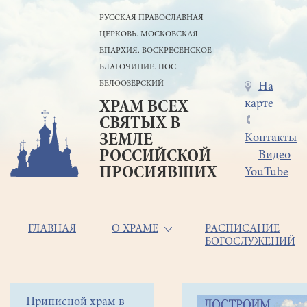
Перейти
РУССКАЯ ПРАВОСЛАВНАЯ
к
ЦЕРКОВЬ. МОСКОВСКАЯ
основному
содержанию
ЕПАРХИЯ. ВОСКРЕСЕНСКОЕ
БЛАГОЧИНИЕ. ПОС.
БЕЛООЗЁРСКИЙ
Меню
На
карте
ХРАМ ВСЕХ
в
СВЯТЫХ В
шапке
ЗЕМЛЕ
Контакты
РОССИЙСКОЙ
Видео
ПРОСИЯВШИХ
YouTube
Основная
ГЛАВНАЯ
О ХРАМЕ
РАСПИСАНИЕ
БОГОСЛУЖЕНИЙ
навигация
Главная
Строка
Боковое
Приписной храм в