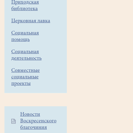
Приходская
освящение
библиотека
воды
Церковная лавка
09
Социальная
июля
помощь
2024
7
Социальная
июля
деятельность
в
Совместные
нашем
социальные
храме
проекты
состоялась
Божественная
литургия.
Служил
отец
Дополнительное
Новости
Воскресенского
меню
Роман. В
благочиния
1
этот