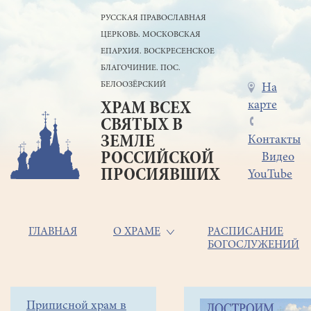
Перейти
РУССКАЯ ПРАВОСЛАВНАЯ
к
ЦЕРКОВЬ. МОСКОВСКАЯ
основному
содержанию
ЕПАРХИЯ. ВОСКРЕСЕНСКОЕ
БЛАГОЧИНИЕ. ПОС.
БЕЛООЗЁРСКИЙ
Меню
На
карте
ХРАМ ВСЕХ
в
СВЯТЫХ В
шапке
ЗЕМЛЕ
Контакты
РОССИЙСКОЙ
Видео
ПРОСИЯВШИХ
YouTube
Основная
ГЛАВНАЯ
О ХРАМЕ
РАСПИСАНИЕ
БОГОСЛУЖЕНИЙ
навигация
Главная
Строка
Боковое
Приписной храм в