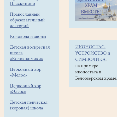
навигации
Наши
Пласкинино
меню
новости
Православный
Колокольный
образовательный
фестиваль
лекторий
Колокола и звоны
25
мая
ИКОНОСТАС.
Детская воскресная
2025
школа
УСТРОЙСТВО и
«Колокольчики»
СИМВОЛИКА
,
Сегодня,
на примере
после
Церковный хор
иконостаса в
литургии
«Мелос»
Белоозерском храме
трое
Церковный хор
детей,
«Элеос»
которые
учатся
Детская певческая
колокольным
(хоровая) школа
звонам