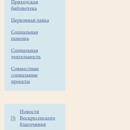
при
Приходская
библиотека
храме
Всех
Церковная лавка
Русских
святых,
Социальная
со
помощь
своим
преподавателем
Социальная
деятельность
Андреем
Новоселовым, по
Совместные
приглашению
социальные
протоиерея Павла
проекты
Наумова,
приняли
участие
в
Дополнительное
Новости
четвертом
Воскресенского
меню
детском
благочиния
1
областном