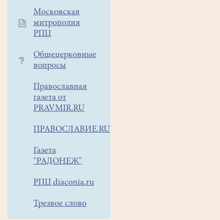
фестивале
Московская
звонарей
митрополия
«Игуменские
РПЦ
перезвоны».
Общецерковные
вопросы
В
возрастной
Православная
группе
газета от
от
PRAVMIR.RU
6
до
ПРАВОСЛАВИЕ.RU
9
и
Газета
от
"РАДОНЕЖ"
9
РПЦ diaconia.ru
до
13
Трезвое слово
лет
наши