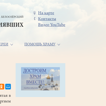
Меню
На карте
. БЕЛООЗЁРСКИЙ
Контакты
в
СИЯВШИХ
Видео YouTube
шапке
ЕРЕИ
ПОМОЩЬ ХРАМУ
ятая в
ргием