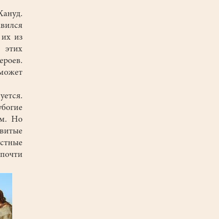
Хануд.
авился
 их из
 этих
ероев.
 может
уется.
богие
ям. Но
витые
стные
почти