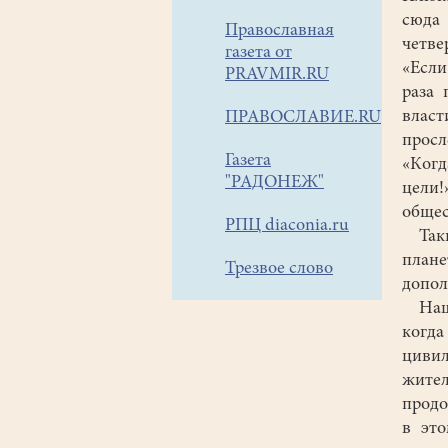
сюда 
Православная
четве
газета от
«Если
PRAVMIR.RU
раза 
власт
ПРАВОСЛАВИЕ.RU
просл
Газета
«Когд
"РАДОНЕЖ"
цели!
общес
РПЦ diaconia.ru
Таки
плане
Трезвое слово
допол
Наши 
когда
цивил
жител
продо
в это