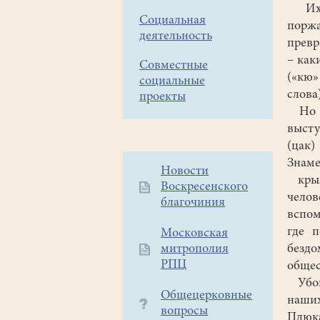
Их п
Социальная
порж
деятельность
превр
– как
Совместные
(«кю»
социальные
слова
проекты
Но гл
высту
(цак)
Знаме
Дополнительное
Новости
крыл
Воскресенского
меню
чело
благочиния
1
вспом
где 
Московская
митрополия
безд
РПЦ
обще
Убоги
Общецерковные
наших
вопросы
Плюка