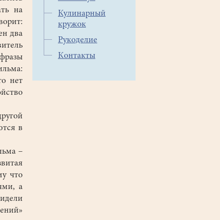
ать на
Кулинарный
ворит:
кружок
ен два
Рукоделие
витель
Контакты
 фразы
ильма:
то нет
ойство
ругой
ются в
льма –
звитая
му что
ями, а
видели
жений»