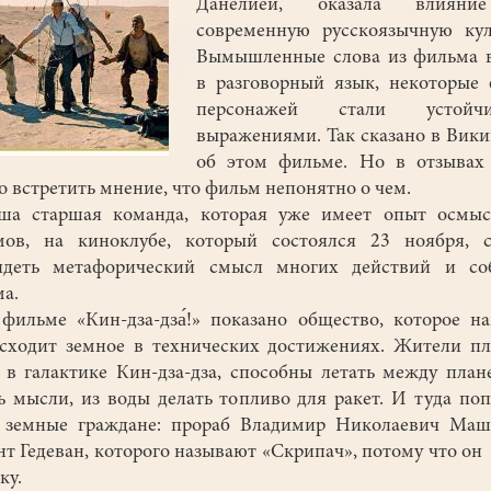
Данелией, оказала влиян
современную русскоязычную кул
Вымышленные слова из фильма 
в разговорный язык, некоторые
персонажей стали устойч
выражениями. Так сказано в Вик
об этом фильме. Но в отзывах 
 встретить мнение, что фильм непонятно о чем.
 старшая команда, которая уже имеет опыт осмыс
мов, на киноклубе, который состоялся 23 ноября, с
лядеть метафорический смысл многих действий и со
ма.
ьме «Кин-дза-дза́!» показано общество, которое н
сходит земное в технических достижениях. Жители п
в галактике Кин-дза-дза, способны летать между план
ь мысли, из воды делать топливо для ракет. И туда по
 земные граждане: прораб Владимир Николаевич Маш
нт Гедеван, которого называют «Скрипач», потому что он
ку.