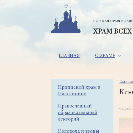
Перейти
к
основному
РУССКАЯ ПРАВОСЛАВН
содержанию
ХРАМ ВСЕХ
Основная
ГЛАВНАЯ
О ХРАМЕ
навигация
Главна
Стр
Боковое
Приписной храм в
нав
Кино
Пласкинино
меню
Православный
02 дек
образовательный
лекторий
Колокола и звоны