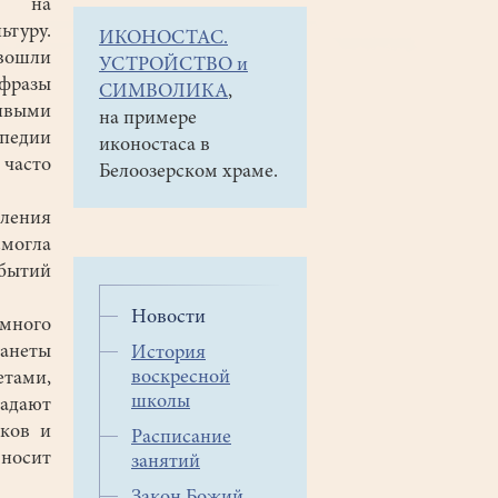
ие на
ьтуру.
ИКОНОСТАС.
вошли
УСТРОЙСТВО и
 фразы
СИМВОЛИКА
,
ивыми
на примере
ипедии
иконостаса в
часто
Белоозерском храме.
ления
могла
бытий
Новости
амного
ланеты
История
воскресной
етами,
школы
падают
ков и
Расписание
 носит
занятий