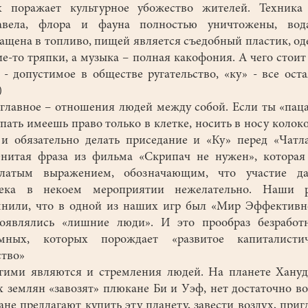
оражает культурное убожество жителей. Техника 
авела, флора и фауна полностью уничтожены, вод
ащена в топливо, пищей является съедобный пластик, о
ие-то тряпки, а музыка – полная какофония. А чего стоит
 - допустимое в обществе ругательство, «ку» - все ост
)
авное – отношения людей между собой. Если ты «паца
пать имеешь право только в клетке, носить в носу колок
 и обязательно делать приседание и «Ку» перед «Чатл
нитая фраза из фильма «Скрипач не нужен», которая
атым выражением, обозначающим, что участие да
века в некоем мероприятии нежелательно. Наши р
нили, что в одной из наших игр был «Мир Эффективн
появлялись «лишние люди». И это прообраз безработ
омных, которых порождает «развитое капиталистич
ство»
ми являются и стремления людей. На планете Хануд
 землян «завозят» плюкане Би и Уэф, нет достаточно во
не предлагают купить эту планету, завести воздух, приг