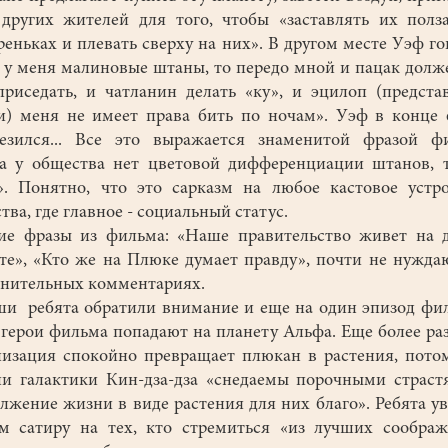
других жителей для того, чтобы «заставлять их полз
реньках и плевать сверху на них». В другом месте Уэф го
 у меня малиновые штаны, то передо мной и пацак долж
приседать, и чатланин делать «ку», и эцилоп (предста
и) меня не имеет права бить по ночам». Уэф в конце
езился... Все это выражается знаменитой фразой ф
а у общества нет цветовой дифференциации штанов, 
». Понятно, что это сарказм на любое кастовое устр
тва, где главное - социальный статус.
е фразы из фильма: «Наше правительство живет на д
те», «Кто же на Плюке думает правду», почти не нужда
нительных комментариях.
ребята обратили внимание и еще на один эпизод фи
 герои фильма попадают на планету Альфа. Еще более ра
изация спокойно превращает плюкан в растения, пото
и галактики Кин-дза-дза «снедаемы порочными страст
лжение жизни в виде растения для них благо». Ребята у
м сатиру на тех, кто стремиться «из лучших сообра