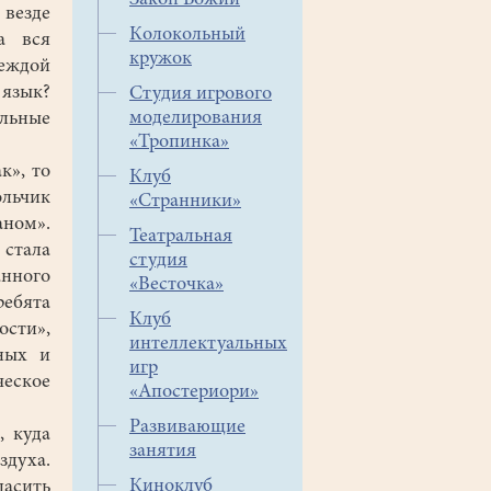
Закон Божий
везде
Колокольный
а вся
кружок
деждой
 язык?
Студия игрового
моделирования
альные
«Тропинка»
к», то
Клуб
ольчик
«Странники»
аном».
Театральная
 стала
студия
нного
«Весточка»
ебята
Клуб
ости»,
интеллектуальных
ных и
игр
еское
«Апостериори»
Развивающие
, куда
занятия
здуха.
Киноклуб
ласить