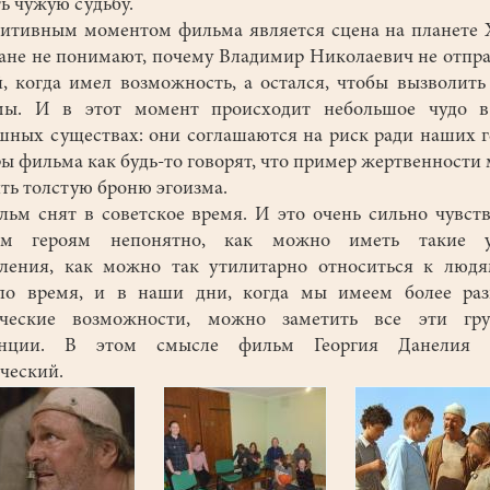
ь чужую судьбу.
ивным моментом фильма является сцена на планете 
не не понимают, почему Владимир Николаевич не отпр
, когда имел возможность, а остался, чтобы вызволить
мы. И в этот момент происходит небольшое чудо в
шных существах: они соглашаются на риск ради наших г
ы фильма как будь-то говорят, что пример жертвенности
ть толстую броню эгоизма.
 снят в советское время. И это очень сильно чувств
м героям непонятно, как можно иметь такие у
ления, как можно так утилитарно относиться к люд
ло время, и в наши дни, когда мы имеем более раз
ические возможности, можно заметить все эти гру
енции. В этом смысле фильм Георгия Данелия 
ческий.