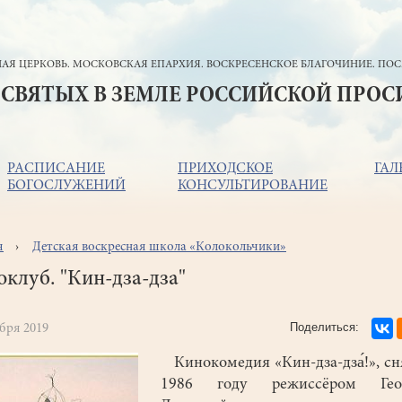
АЯ ЦЕРКОВЬ. МОСКОВСКАЯ ЕПАРХИЯ. ВОСКРЕСЕНСКОЕ БЛАГОЧИНИЕ. ПОС
 СВЯТЫХ В ЗЕМЛЕ РОССИЙСКОЙ ПРО
РАСПИСАНИЕ
ПРИХОДСКОЕ
ГАЛ
БОГОСЛУЖЕНИЙ
КОНСУЛЬТИРОВАНИЕ
я
Детская воскресная школа «Колокольчики»
ока
игации
клуб. "Кин-дза-дза"
абря 2019
Кинокомедия «Кин-дза-дза́!», сн
1986 году режиссёром Гео