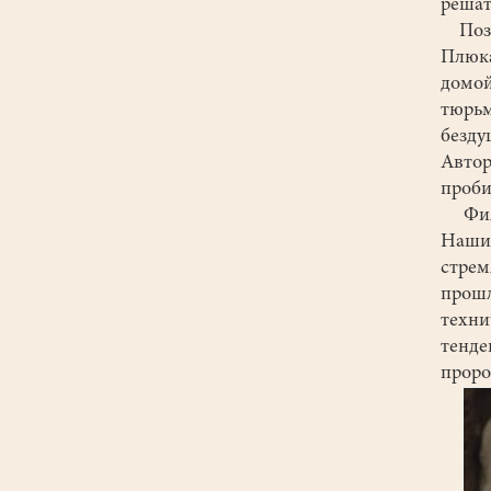
решат
Позит
Плюка
домой
тюрь
безду
Автор
проби
Фильм
Наши
стрем
прош
техн
тенд
проро