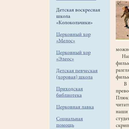
Детская воскресная
школа
«Колокольчики»
Церковный хор
«Мелос»
можно
Церковный хор
Наша
«Элеос»
филь
разг
Детская певческая
(хоровая) школа
филь
В фил
Приходская
прево
библиотека
Плюк 
читат
Церковная лавка
наши
студе
Социальная
помощь
скрип