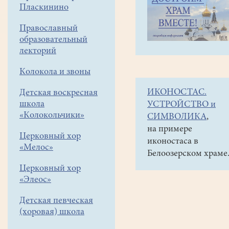
навигации
Наши
Пласкинино
меню
новости
Православный
Фестиваль
образовательный
колокольного
лекторий
звона
Колокола и звоны
«Белоозерский
ИКОНОСТАС.
Детская воскресная
перезвон»
школа
УСТРОЙСТВО и
2023
«Колокольчики»
СИМВОЛИКА
,
на примере
19
Церковный хор
иконостаса в
июня
«Мелос»
Белоозерском храме
2023
Церковный хор
«Элеос»
11
июня
Детская певческая
на
(хоровая) школа
территории