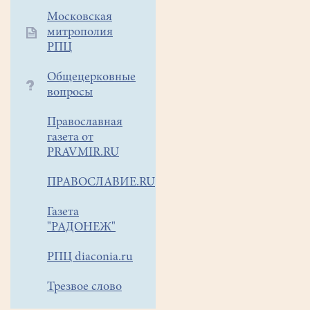
озеро"
Московская
-
митрополия
"Классный
РПЦ
день"-2023. На
Общецерковные
колокольню
вопросы
храма
по
Православная
очереди
газета от
поднимались
PRAVMIR.RU
два
десятка
ПРАВОСЛАВИЕ.RU
звонарей,
приехавших
Газета
"РАДОНЕЖ"
из
Москвы,
РПЦ diaconia.ru
Твери,
Архангельской
Трезвое слово
области