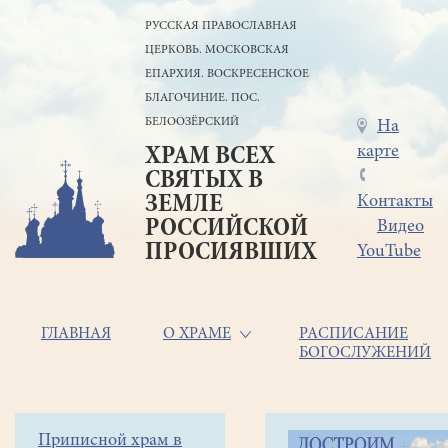
Перейти
РУССКАЯ ПРАВОСЛАВНАЯ
к
ЦЕРКОВЬ. МОСКОВСКАЯ
основному
содержанию
ЕПАРХИЯ. ВОСКРЕСЕНСКОЕ
БЛАГОЧИНИЕ. ПОС.
БЕЛООЗЁРСКИЙ
Меню
На
карте
ХРАМ ВСЕХ
в
СВЯТЫХ В
шапке
ЗЕМЛЕ
Контакты
РОССИЙСКОЙ
Видео
ПРОСИЯВШИХ
YouTube
Основная
ГЛАВНАЯ
О ХРАМЕ
РАСПИСАНИЕ
БОГОСЛУЖЕНИЙ
навигация
Главная
Строка
Боковое
Приписной храм в