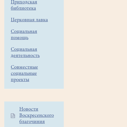
Приходская
храма
библиотека
Всех
святых
Церковная лавка
в
земле
Социальная
Русской
помощь
просиявших состоялся
Социальная
фестиваль
деятельность
колокольного
звона
Совместные
«Белоозерский
социальные
перезвон»,
проекты
который
был
приурочен
к
Дополнительное
Новости
проведению Арт-
Воскресенского
меню
фестиваля
благочиния
1
"Белое