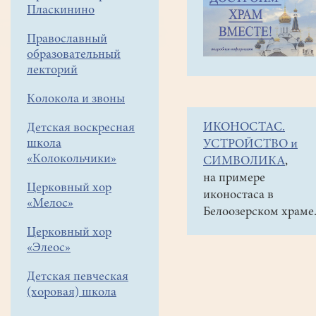
навигации
Наши
Пласкинино
меню
новости
Православный
Новости
образовательный
по
лекторий
теме
Колокола и звоны
«Новости
ИКОНОСТАС.
Детская воскресная
Храма»
школа
УСТРОЙСТВО и
«Колокольчики»
СИМВОЛИКА
,
на примере
Церковный хор
иконостаса в
«Мелос»
Белоозерском храме
Церковный хор
«Элеос»
Детская певческая
(хоровая) школа