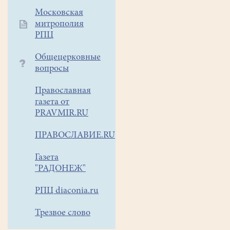
Московская
митрополия
РПЦ
Общецерковные
вопросы
Православная
газета от
PRAVMIR.RU
ПРАВОСЛАВИЕ.RU
Газета
"РАДОНЕЖ"
РПЦ diaconia.ru
Трезвое слово