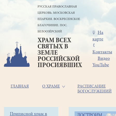
Перейти
РУССКАЯ ПРАВОСЛАВНАЯ
к
ЦЕРКОВЬ. МОСКОВСКАЯ
основному
содержанию
ЕПАРХИЯ. ВОСКРЕСЕНСКОЕ
БЛАГОЧИНИЕ. ПОС.
БЕЛООЗЁРСКИЙ
Меню
На
карте
ХРАМ ВСЕХ
в
СВЯТЫХ В
шапке
ЗЕМЛЕ
Контакты
РОССИЙСКОЙ
Видео
ПРОСИЯВШИХ
YouTube
Основная
ГЛАВНАЯ
О ХРАМЕ
РАСПИСАНИЕ
БОГОСЛУЖЕНИЙ
навигация
Главная
Строка
Боковое
Приписной храм в