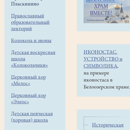
навигации
Приписной
Пласкинино
меню
храм в
Пласкинино
Православный
образовательный
Деревянный
лекторий
храм
Фотогалерея
Колокола и звоны
ИКОНОСТАС.
Детская воскресная
Подробные
школа
УСТРОЙСТВО и
фотографии
«Колокольчики»
СИМВОЛИКА
,
можно
на примере
Церковный хор
посмотреть
иконостаса в
«Мелос»
на
Белоозерском храме
2018 год.
сайте
Пасхальная
Церковный хор
храма
Седмица.
«Элеос»
великомуче
Димитрия
Детская певческая
(хоровая) школа
Солунского
Историческая
http://hramnadorke.ru