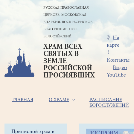
Перейти
РУССКАЯ ПРАВОСЛАВНАЯ
к
ЦЕРКОВЬ. МОСКОВСКАЯ
основному
содержанию
ЕПАРХИЯ. ВОСКРЕСЕНСКОЕ
БЛАГОЧИНИЕ. ПОС.
БЕЛООЗЁРСКИЙ
Меню
На
карте
ХРАМ ВСЕХ
в
СВЯТЫХ В
шапке
ЗЕМЛЕ
Контакты
РОССИЙСКОЙ
Видео
ПРОСИЯВШИХ
YouTube
Основная
ГЛАВНАЯ
О ХРАМЕ
РАСПИСАНИЕ
БОГОСЛУЖЕНИЙ
навигация
Главная
Строка
Боковое
Приписной храм в