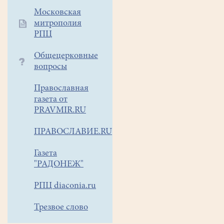
Московская
митрополия
РПЦ
Общецерковные
вопросы
Православная
газета от
PRAVMIR.RU
ПРАВОСЛАВИЕ.RU
Газета
"РАДОНЕЖ"
РПЦ diaconia.ru
Трезвое слово