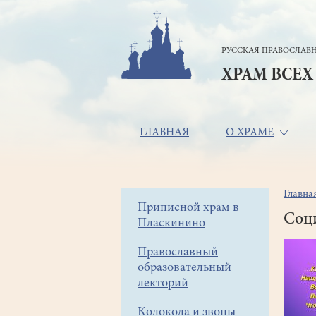
Перейти
к
основному
РУССКАЯ ПРАВОСЛАВН
содержанию
ХРАМ ВСЕХ
Основная
ГЛАВНАЯ
О ХРАМЕ
навигация
Главна
Стр
Боковое
Приписной храм в
нав
Соц
Пласкинино
меню
Православный
образовательный
лекторий
Колокола и звоны