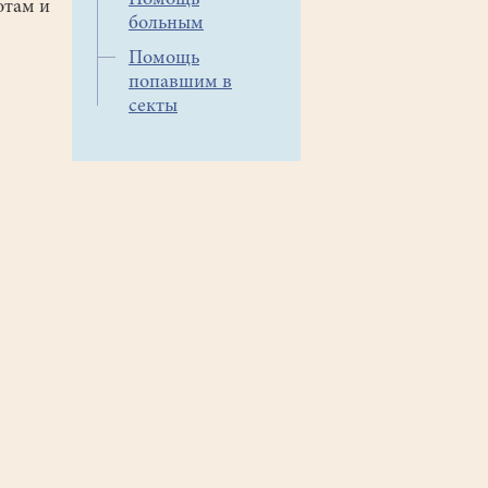
Помощь
отам и
больным
Помощь
попавшим в
секты