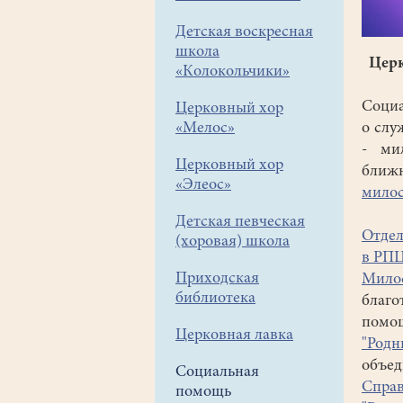
Детская воскресная
школа
Церк
«Колокольчики»
Социа
Церковный хор
«Мелос»
о слу
- ми
Церковный хор
ближ
«Элеос»
милос
Детская певческая
Отдел
(хоровая) школа
в РП
Приходская
Милос
библиотека
благо
помощ
Церковная лавка
"Родн
объед
Социальная
Справ
помощь