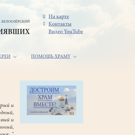
Меню
На карте
. БЕЛООЗЁРСКИЙ
Контакты
в
СИЯВШИХ
Видео YouTube
шапке
ЕРЕИ
ПОМОЩЬ ХРАМУ
дрый и
рдный,
ивый и
нный,
еня;.
."