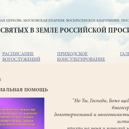
АЯ ЦЕРКОВЬ. МОСКОВСКАЯ ЕПАРХИЯ. ВОСКРЕСЕНСКОЕ БЛАГОЧИНИЕ. ПОС
 СВЯТЫХ В ЗЕМЛЕ РОССИЙСКОЙ ПРО
РАСПИСАНИЕ
ПРИХОДСКОЕ
ГАЛ
БОГОСЛУЖЕНИЙ
КОНСУЛЬТИРОВАНИЕ
я
ока
игации
иальная помощь
"
Но Ты, Господи, Боже ще
благосе
долготерпеливый и многомилост
исти
призри на меня и помилуй м