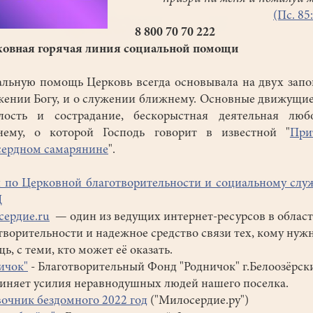
(Пс. 85
8 800 70 70 222
овная горячая линия социальной помощи
льную помощь Церковь всегда основывала на двух запо
жении Богу, и о служении ближнему. Основные движущи
лость и сострадание, бескорыстная деятельная люб
нему, о которой Господь говорит в известной "
При
ердном самарянине
".
 по Церковной благотворительности и социальному сл
Ц
ердие.ru
— один из ведущих интернет-ресурсов в облас
творительности и надежное средство связи тех, кому нуж
ь, с теми, кто может её оказать.
ичок
"
- Благотворительный Фонд "Родничок" г.Белоозёрск
иняет усилия неравнодушных людей нашего поселка.
очник бездомного 2022 год
("Милосердие.ру")