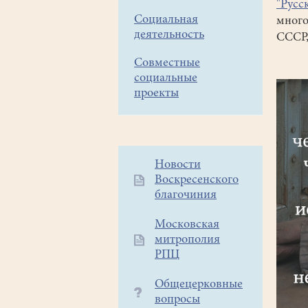
"Русс
Социальная
много
деятельность
СССР,
Совместные
социальные
проекты
Дополнительное
Новости
Воскресенского
меню
благочиния
1
Московская
митрополия
РПЦ
Общецерковные
вопросы