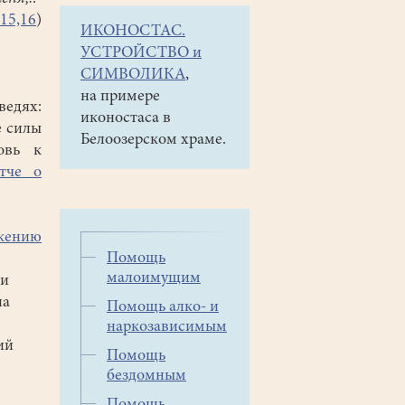
:15,16
)
ИКОНОСТАС.
УСТРОЙСТВО и
СИМВОЛИКА
,
на примере
ведях:
иконостаса в
е силы
Белоозерском храме.
овь к
тче о
ужению
Помощь
малоимущим
ти
на
Помощь алко- и
наркозависимым
ий
Помощь
бездомным