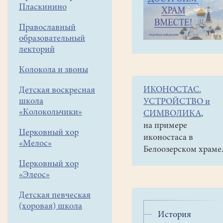
навигации
Совместные
Пласкинино
меню
социальные
проекты
Православный
образовательный
День
лекторий
трезвости
История
Колокола и звоны
праздника
ИКОНОСТАС.
Детская воскресная
"День
школа
УСТРОЙСТВО и
«Колокольчики»
трезвости"
СИМВОЛИКА
,
на примере
Церковный хор
11
иконостаса в
«Мелос»
сентября
Белоозерском храме
праздник
Церковный хор
-
«Элеос»
"День
трезвости".
Детская певческая
Цель
(хоровая) школа
История
праздника