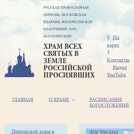
Перейти
РУССКАЯ ПРАВОСЛАВНАЯ
к
ЦЕРКОВЬ. МОСКОВСКАЯ
основному
содержанию
ЕПАРХИЯ. ВОСКРЕСЕНСКОЕ
БЛАГОЧИНИЕ. ПОС.
БЕЛООЗЁРСКИЙ
Меню
На
карте
ХРАМ ВСЕХ
в
СВЯТЫХ В
шапке
ЗЕМЛЕ
Контакты
РОССИЙСКОЙ
Видео
ПРОСИЯВШИХ
YouTube
Основная
ГЛАВНАЯ
О ХРАМЕ
РАСПИСАНИЕ
БОГОСЛУЖЕНИЙ
навигация
Главная
Строка
Боковое
Приписной храм в