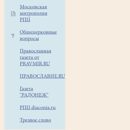
Санкт-
Московская
Петербурге
митрополия
под
РПЦ
лозунгом
Общецерковные
«В
вопросы
трезвости
счастье
Православная
народа».
газета от
11
PRAVMIR.RU
сентября
1913
ПРАВОСЛАВИЕ.RU
года
Газета
он
"РАДОНЕЖ"
стал
официальным
РПЦ diaconia.ru
праздником,
который
Трезвое слово
поддерживала