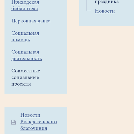
праздника
Приходская
–
библиотека
напомнить
Новости
о
Церковная лавка
важности
здорового
Социальная
образа
помощь
жизни.
Социальная
деятельность
Совместные
"
Первое
социальные
празднование
проекты
Дня
трезвости
прошло
в
Дополнительное
Новости
1911
Воскресенского
меню
году
благочиния
1
в