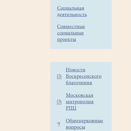
Социальная
деятельность
Совместные
социальные
проекты
Дополнительное
Новости
Воскресенского
меню
благочиния
1
Московская
митрополия
РПЦ
Общецерковные
вопросы