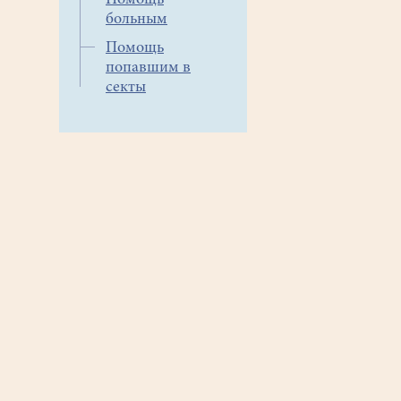
Помощь
больным
Помощь
попавшим в
секты