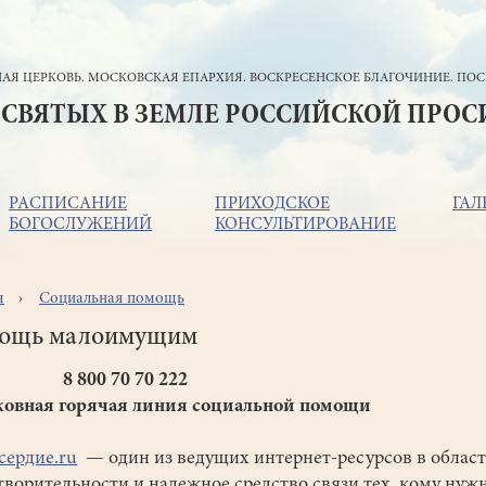
АЯ ЦЕРКОВЬ. МОСКОВСКАЯ ЕПАРХИЯ. ВОСКРЕСЕНСКОЕ БЛАГОЧИНИЕ. ПОС
 СВЯТЫХ В ЗЕМЛЕ РОССИЙСКОЙ ПРО
РАСПИСАНИЕ
ПРИХОДСКОЕ
ГАЛ
БОГОСЛУЖЕНИЙ
КОНСУЛЬТИРОВАНИЕ
я
Социальная помощь
ока
игации
ощь малоимущим
00 70 70 222
овная горячая линия социальной помощи
ердие.ru
— один из ведущих интернет-ресурсов в облас
творительности и надежное средство связи тех, кому нуж