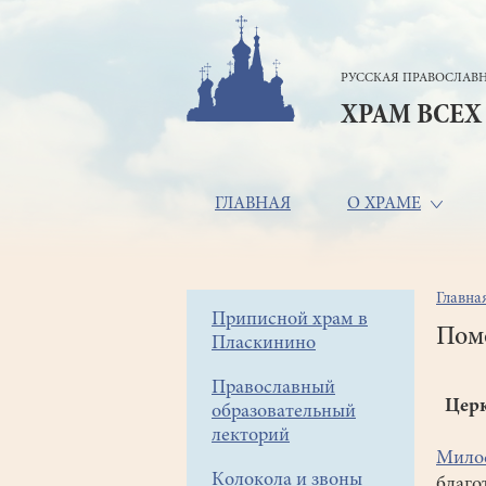
Перейти
к
основному
РУССКАЯ ПРАВОСЛАВН
содержанию
ХРАМ ВСЕХ
Основная
ГЛАВНАЯ
О ХРАМЕ
навигация
Главна
Стр
Боковое
Приписной храм в
нав
Пом
Пласкинино
меню
8 8
Православный
Церк
образовательный
лекторий
Милос
Колокола и звоны
благо