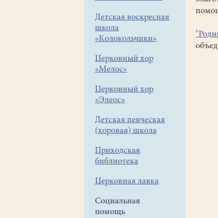
помощ
Детская воскресная
школа
"Родн
«Колокольчики»
объед
Церковный хор
«Мелос»
Церковный хор
«Элеос»
Детская певческая
(хоровая) школа
Приходская
библиотека
Церковная лавка
Социальная
помощь