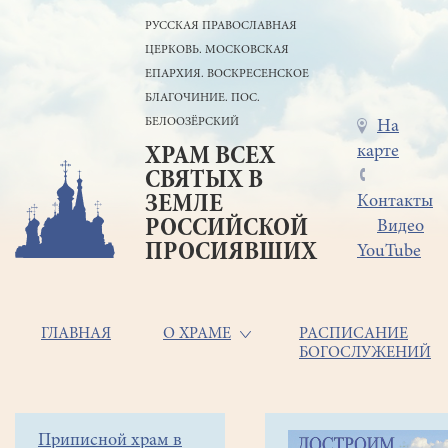
Перейти
РУССКАЯ ПРАВОСЛАВНАЯ
к
ЦЕРКОВЬ. МОСКОВСКАЯ
основному
содержанию
ЕПАРХИЯ. ВОСКРЕСЕНСКОЕ
БЛАГОЧИНИЕ. ПОС.
БЕЛООЗЁРСКИЙ
Меню
На
карте
ХРАМ ВСЕХ
в
СВЯТЫХ В
шапке
ЗЕМЛЕ
Контакты
РОССИЙСКОЙ
Видео
ПРОСИЯВШИХ
YouTube
Основная
ГЛАВНАЯ
О ХРАМЕ
РАСПИСАНИЕ
БОГОСЛУЖЕНИЙ
навигация
Главная
Строка
Боковое
Приписной храм в