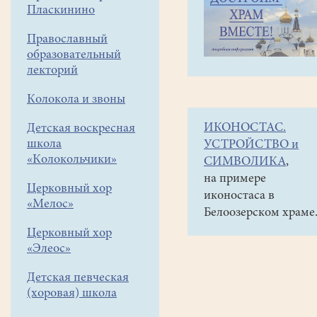
навигации
Наши
Пласкинино
меню
новости
Православный
Архипастырское
образовательный
посещение
лекторий
храма
Колокола и звоны
Всех
ИКОНОСТАС.
Детская воскресная
святых
школа
УСТРОЙСТВО и
в
«Колокольчики»
СИМВОЛИКА
,
земле
на примере
Церковный хор
иконостаса в
Русской
«Мелос»
Белоозерском храме
просиявших
Церковный хор
города
«Элеос»
Белоозёрского
Детская певческая
в
(хоровая) школа
престольный