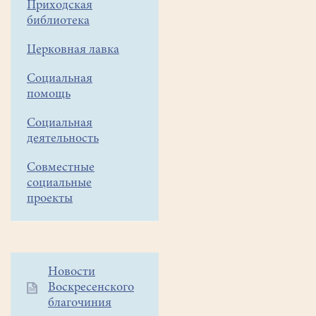
Приходская
праздник..
библиотека
15
Церковная лавка
июня
2026
Социальная
помощь
14
Социальная
июня
деятельность
2026
года,
Совместные
в
социальные
проекты
Неделю
2-
ю
по
Пятидесятнице,
Дополнительное
Новости
Всех
Воскресенского
меню
святых в
благочиния
1