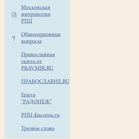
земле
Московская
Русской
митрополия
просиявших,
РПЦ
Божественную
литургию
Общецерковные
в
вопросы
нашем
одноимённом
Православная
храме
газета от
города
PRAVMIR.RU
Белоозёрского возглавил
ПРАВОСЛАВИЕ.RU
митрополит
Крутицкий
Газета
и
"РАДОНЕЖ"
Коломенский
Павел,
РПЦ diaconia.ru
Патриарший
наместник
Трезвое слово
Московской