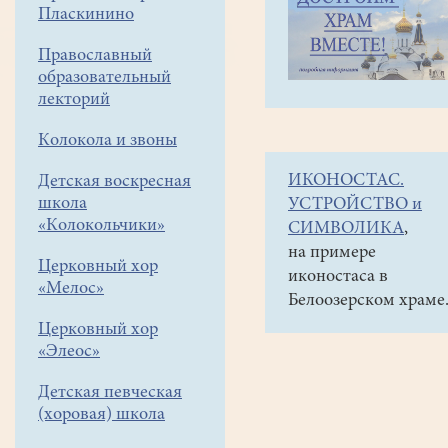
навигации
Наши
Пласкинино
меню
новости
Православный
Воскресная
образовательный
школа
лекторий
на
Колокола и звоны
ключе
ИКОНОСТАС.
Детская воскресная
Гремячем
школа
УСТРОЙСТВО и
и
«Колокольчики»
СИМВОЛИКА
,
в
на примере
Церковный хор
иконостаса в
Черниговском
«Мелос»
Белоозерском храме
Ските.
Церковный хор
«Элеос»
01
апреля
Детская певческая
2026
(хоровая) школа