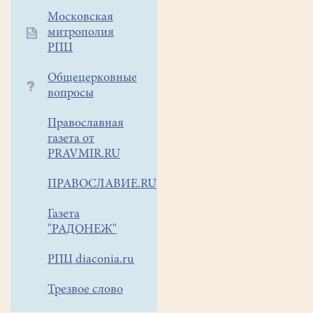
посетили
Московская
замечательное
митрополия
место
РПЦ
в
Общецерковные
Сергиево-
вопросы
посадском
районе
Православная
-
газета от
Ключ
PRAVMIR.RU
Гремячий
с
ПРАВОСЛАВИЕ.RU
его
знаменитыми
Газета
"РАДОНЕЖ"
водопадами.
Такие
РПЦ diaconia.ru
поездки
уже
Трезвое слово
стали