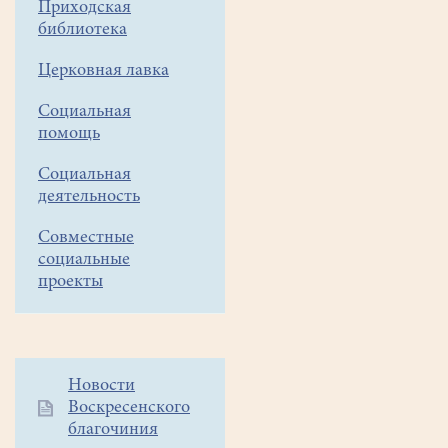
Приходская
В
библиотека
последнее
воскресенье
Церковная лавка
марта воспитанники
Воскресной
Социальная
школы
помощь
храма
Социальная
Всех
деятельность
святых
в
Совместные
земле
социальные
Российской
проекты
просиявших,
а
точнее
её туристско-
Дополнительное
Новости
краеведческое
Воскресенского
меню
отделение клуб
благочиния
1
"Робинзон",