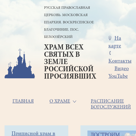
Перейти
РУССКАЯ ПРАВОСЛАВНАЯ
к
ЦЕРКОВЬ. МОСКОВСКАЯ
основному
содержанию
ЕПАРХИЯ. ВОСКРЕСЕНСКОЕ
БЛАГОЧИНИЕ. ПОС.
БЕЛООЗЁРСКИЙ
Меню
На
карте
ХРАМ ВСЕХ
в
СВЯТЫХ В
шапке
ЗЕМЛЕ
Контакты
РОССИЙСКОЙ
Видео
ПРОСИЯВШИХ
YouTube
Основная
ГЛАВНАЯ
О ХРАМЕ
РАСПИСАНИЕ
БОГОСЛУЖЕНИЙ
навигация
Главная
Строка
Боковое
Приписной храм в