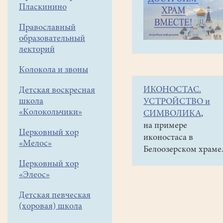
навигации
Наши
Пласкинино
меню
новости
Православный
"Робинзоны"
образовательный
в
лекторий
Палеонтологическ
Колокола и звоны
музее
ИКОНОСТАС.
Детская воскресная
школа
27
УСТРОЙСТВО и
января
«Колокольчики»
СИМВОЛИКА
,
2019
на примере
Церковный хор
иконостаса в
«Мелос»
26
Белоозерском храме
января
Церковный хор
ребята,
«Элеос»
члены
Детская певческая
турклуба
(хоровая) школа
"РОБИНЗОН",
посетили