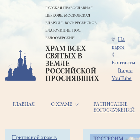
Перейти
РУССКАЯ ПРАВОСЛАВНАЯ
к
ЦЕРКОВЬ. МОСКОВСКАЯ
основному
содержанию
ЕПАРХИЯ. ВОСКРЕСЕНСКОЕ
БЛАГОЧИНИЕ. ПОС.
БЕЛООЗЁРСКИЙ
Меню
На
карте
ХРАМ ВСЕХ
в
СВЯТЫХ В
шапке
ЗЕМЛЕ
Контакты
РОССИЙСКОЙ
Видео
ПРОСИЯВШИХ
YouTube
Основная
ГЛАВНАЯ
О ХРАМЕ
РАСПИСАНИЕ
БОГОСЛУЖЕНИЙ
навигация
Главная
Строка
Боковое
Приписной храм в