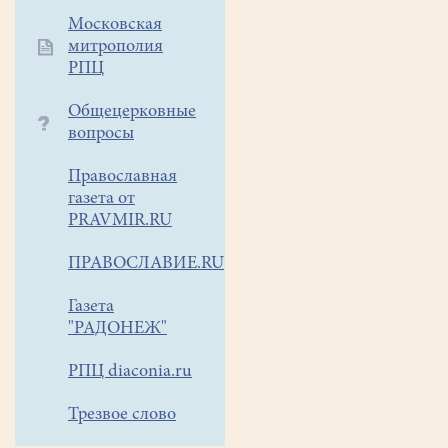
и
Московская
их
митрополия
современники"
РПЦ
была
очень
Общецерковные
интересной
вопросы
и
познавательной.
Православная
Мы
газета от
увидели
PRAVMIR.RU
скелеты
ПРАВОСЛАВИЕ.RU
и
реконструкции
Газета
скелетов
"РАДОНЕЖ"
самых
крупных
РПЦ diaconia.ru
животных,
населявших
Трезвое слово
нашу