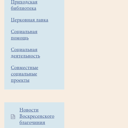
Приходская
Палеонтологи-
библиотека
ческий
музей
Церковная лавка
в
Социальная
Москве.
помощь
Погода
в
Социальная
этот
деятельность
день
стояла
Совместные
социальные
настоящая,
проекты
зимняя...
Экскурсия
по
теме
Дополнительное
Новости
"Мезозой,
Воскресенского
меню
динозавры
благочиния
1