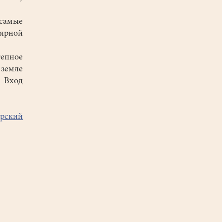
самые
лярной
тепное
земле
. Вход
ерский