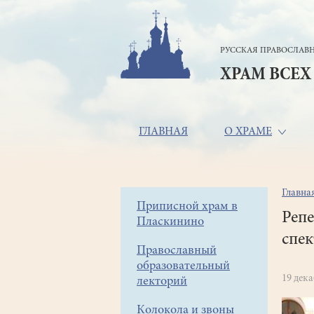
Перейти
к
основному
РУССКАЯ ПРАВОСЛАВН
содержанию
ХРАМ ВСЕХ
Основная
ГЛАВНАЯ
О ХРАМЕ
навигация
Главна
Стр
Боковое
Приписной храм в
нав
Репе
Пласкинино
меню
спек
Православный
образовательный
19 дек
лекторий
Колокола и звоны