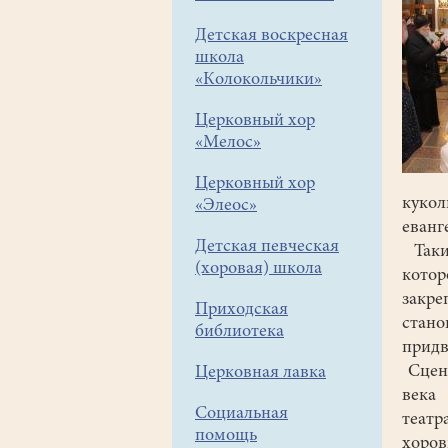
Детская воскресная
школа
«Колокольчики»
Церковный хор
«Мелос»
Церковный хор
кукол
«Элеос»
еванг
Детская певческая
Таки
(хоровая) школа
кото
закр
Приходская
стан
библиотека
придв
Сцена
Церковная лавка
века
Социальная
театр
помощь
хоров