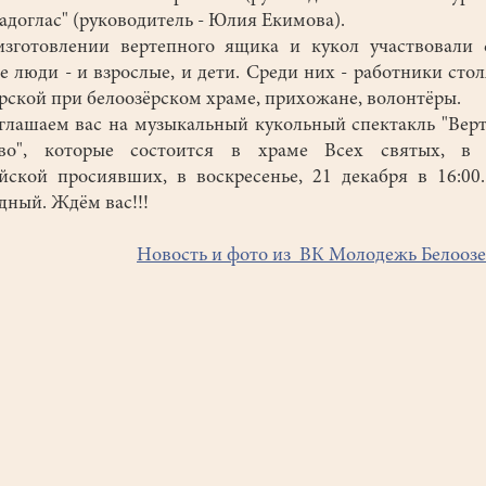
адоглас" (руководитель - Юлия Екимова).
готовлении вертепного ящика и кукол участвовали 
е люди - и взрослые, и дети. Среди них - работники сто
рской при белоозёрском храме, прихожане, волонтёры.
ашаем вас на музыкальный кукольный спектакль "Вер
тво", которые состоится в храме Всех святых, в 
йской просиявших, в воскресенье, 21 декабря в 16:00
дный. Ждём вас!!!
Новость и фото из ВК Молодежь Белооз