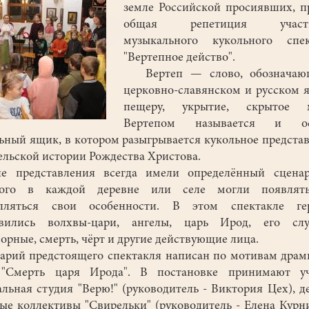
земле Российской просиявших, 
общая репетиция участн
музыкального кукольного спек
"Вертепное действо".
Вертеп — слово, обозначаю
церковно-славянском и русском 
пещеру, укрытие, скрытое м
Вертепом называется и о
ьный ящик, в котором разыгрывается кукольное предста
ельской истории Рождества Христова.
е представления всегда имели определённый сценар
рого в каждой деревне или селе могли появлят
епляться свои особенности. В этом спектакле ге
овились волхвы-цари, ангелы, царь Ирод, его сл
орные, смерть, чёрт и другие действующие лица.
рий предстоящего спектакля написан по мотивам дра
 "Смерть царя Ирода". В постановке принимают уч
альная студия "Верю!" (руководитель - Виктория Цех), д
ые коллективы "Свирельки" (руководитель - Елена Курн