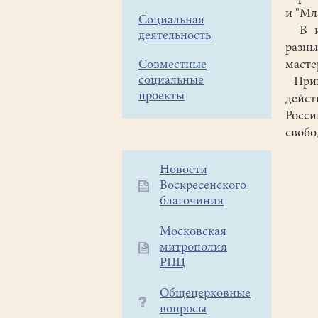
и "Мл
Социальная
В из
деятельность
разны
Совместные
масте
социальные
Пригл
проекты
дейс
Росси
свобо
Дополнительное
Новости
Воскресенского
меню
благочиния
1
Московская
митрополия
РПЦ
Общецерковные
вопросы