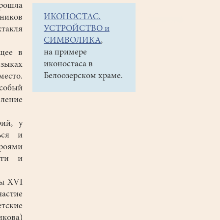
прошла
ИКОНОСТАС.
иков
УСТРОЙСТВО и
такля
СИМВОЛИКА
,
на примере
щее в
иконостаса в
языках
Белоозерском храме.
есто.
собый
вление
ий, у
ься и
роями
уги и
мы XVI
астие
етские
икова)