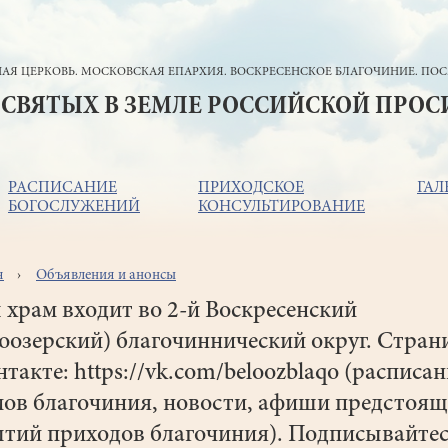
АЯ ЦЕРКОВЬ. МОСКОВСКАЯ ЕПАРХИЯ. ВОСКРЕСЕНСКОЕ БЛАГОЧИНИЕ. ПОС
 СВЯТЫХ В ЗЕМЛЕ РОССИЙСКОЙ ПРО
РАСПИСАНИЕ
ПРИХОДСКОЕ
ГАЛ
БОГОСЛУЖЕНИЙ
КОНСУЛЬТИРОВАНИЕ
я
Объявления и анонсы
ока
игации
храм входит во 2-й Воскресенский
оозерский) благочиннический округ. Стран
такте: https://vk.com/beloozblaqo (расписа
мов благочиния, новости, афиши предстоя
тий приходов благочиния). Подписывайтес