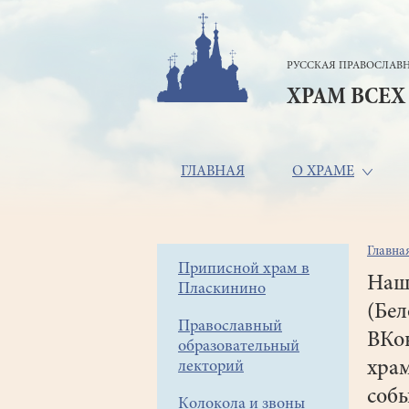
Перейти
к
основному
РУССКАЯ ПРАВОСЛАВН
содержанию
ХРАМ ВСЕХ
Основная
ГЛАВНАЯ
О ХРАМЕ
навигация
Главна
Стр
Боковое
Приписной храм в
нав
Наш 
Пласкинино
меню
(Бел
Православный
ВКон
образовательный
лекторий
хра
собы
Колокола и звоны