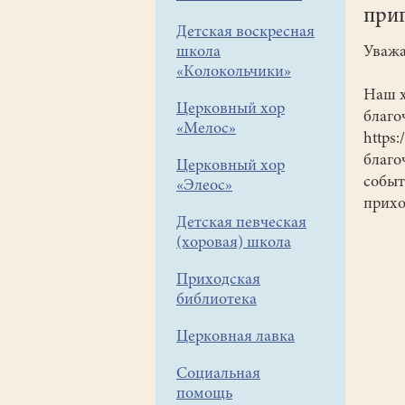
при
Детская воскресная
школа
Уважа
«Колокольчики»
Наш х
Церковный хор
благо
«Мелос»
https
благо
Церковный хор
событ
«Элеос»
прих
Детская певческая
(хоровая) школа
Приходская
библиотека
Церковная лавка
Социальная
помощь