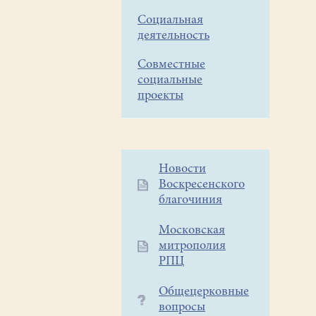
Социальная
деятельность
Совместные
социальные
проекты
Дополнительное
Новости
Воскресенского
меню
благочиния
1
Московская
митрополия
РПЦ
Общецерковные
вопросы