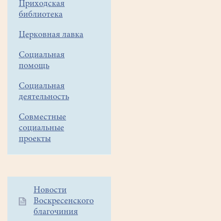
Приходская
год"
библиотека
13
Церковная лавка
января
2019
Социальная
года
помощь
в
Социальная
16
деятельность
часов
в
Совместные
читальном
социальные
зале
проекты
библиотеки
(2-
й
этаж)
Дополнительное
Новости
состоится
Воскресенского
меню
концерт
благочиния
1
Белоозерского