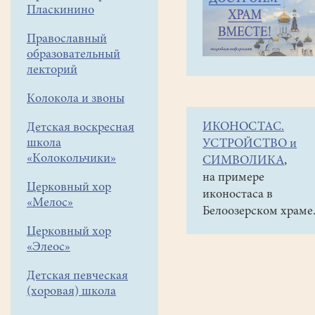
навигации
Объявления
Пласкинино
меню
и анонсы
Православный
13
образовательный
января
лекторий
в
Колокола и звоны
16
ИКОНОСТАС.
Детская воскресная
часов
школа
УСТРОЙСТВО и
в
«Колокольчики»
СИМВОЛИКА
,
библиотеке
на примере
Церковный хор
иконостаса в
состоится
«Мелос»
Белоозерском храме
концерт
Церковный хор
Белоозерского
«Элеос»
КАП
Детская певческая
"Старый
(хоровая) школа
Новый