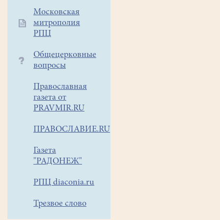
Клуба
Московская
авторской
митрополия
песни
РПЦ
(КАП)
Общецерковные
"Старый
вопросы
Новый
год".
Православная
Приглашаются
газета от
все
PRAVMIR.RU
желающие.
ПРАВОСЛАВИЕ.RU
Газета
"РАДОНЕЖ"
РПЦ diaconia.ru
Трезвое слово