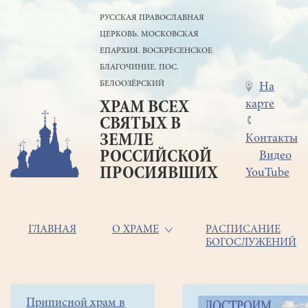
Перейти
РУССКАЯ ПРАВОСЛАВНАЯ
к
ЦЕРКОВЬ. МОСКОВСКАЯ
основному
содержанию
ЕПАРХИЯ. ВОСКРЕСЕНСКОЕ
БЛАГОЧИНИЕ. ПОС.
БЕЛООЗЁРСКИЙ
Меню
На
карте
ХРАМ ВСЕХ
в
СВЯТЫХ В
шапке
ЗЕМЛЕ
Контакты
РОССИЙСКОЙ
Видео
ПРОСИЯВШИХ
YouTube
Основная
ГЛАВНАЯ
О ХРАМЕ
РАСПИСАНИЕ
БОГОСЛУЖЕНИЙ
навигация
Главная
Строка
Боковое
Приписной храм в