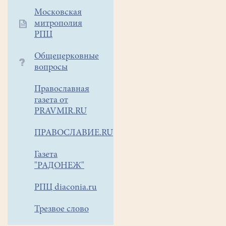
будет
Московская
работать
митрополия
РПЦ
два
пункта
Общецерковные
приема:
вопросы
-
стационарный
Православная
(г.
газета от
Воскресенск,
PRAVMIR.RU
улица
Заводская,
ПРАВОСЛАВИЕ.RU
5А;
Газета
время
"РАДОНЕЖ"
работы
с
РПЦ diaconia.ru
10:00
до
Трезвое слово
18:00)