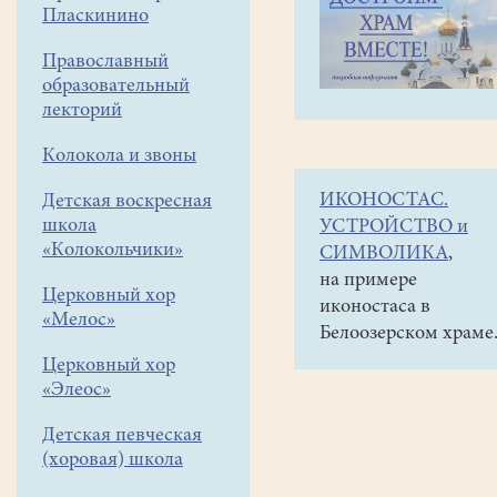
навигации
Объявления
Пласкинино
меню
и анонсы
Православный
Вторая
образовательный
жизнь
лекторий
бумаги.
Колокола и звоны
16
ИКОНОСТАС.
Детская воскресная
сентября
школа
УСТРОЙСТВО и
в
«Колокольчики»
СИМВОЛИКА
,
16:30
на примере
Церковный хор
иконостаса в
(напротив
«Мелос»
Белоозерском храме
кафе
Церковный хор
"Фермер
«Элеос»
Хауз")
Детская певческая
(хоровая) школа
Группа