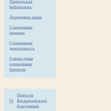
Приходская
активистов
библиотека
из
Воскресенска
Церковная лавка
проведет
16
Социальная
сентября
помощь
очередную
Социальная
экологическую
деятельность
благотворительную
акцию
Совместные
по
социальные
сбору
проекты
макулатуры
«ВТОРАЯ
ЖИЗНЬ
БУМАГИ».
Дополнительное
Новости
В
Воскресенского
меню
этот
благочиния
1
день