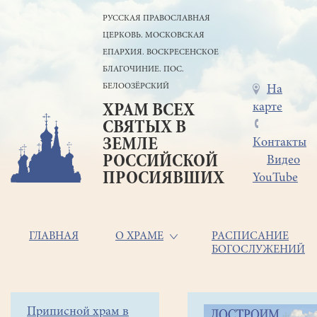
Перейти
РУССКАЯ ПРАВОСЛАВНАЯ
к
ЦЕРКОВЬ. МОСКОВСКАЯ
основному
содержанию
ЕПАРХИЯ. ВОСКРЕСЕНСКОЕ
БЛАГОЧИНИЕ. ПОС.
БЕЛООЗЁРСКИЙ
Меню
На
карте
ХРАМ ВСЕХ
в
СВЯТЫХ В
шапке
ЗЕМЛЕ
Контакты
РОССИЙСКОЙ
Видео
ПРОСИЯВШИХ
YouTube
Основная
ГЛАВНАЯ
О ХРАМЕ
РАСПИСАНИЕ
БОГОСЛУЖЕНИЙ
навигация
Главная
Строка
Боковое
Приписной храм в