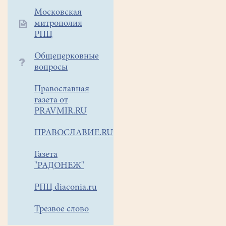
ночь
Московская
с
митрополия
18
РПЦ
на
19
Общецерковные
вопросы
января
2020
Православная
года
газета от
ОТМЕНЕНЫ
PRAVMIR.RU
Крещенские
купания.
ПРАВОСЛАВИЕ.RU
Газета
"РАДОНЕЖ"
РПЦ diaconia.ru
Трезвое слово