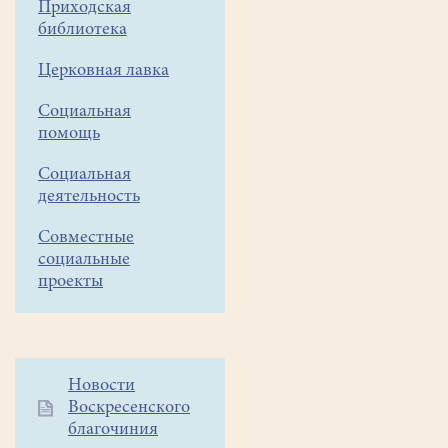
Приходская
на
библиотека
19
Церковная лавка
января
отменены!
Социальная
помощь
Уважаемые
Социальная
прихожане!
деятельность
В
Совместные
связи
социальные
с
проекты
теплой
погодой
и
неустойчивой
Дополнительное
Новости
ледовой
Воскресенского
меню
обстановкой
благочиния
1
в