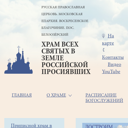
Перейти
РУССКАЯ ПРАВОСЛАВНАЯ
к
ЦЕРКОВЬ. МОСКОВСКАЯ
основному
содержанию
ЕПАРХИЯ. ВОСКРЕСЕНСКОЕ
БЛАГОЧИНИЕ. ПОС.
БЕЛООЗЁРСКИЙ
Меню
На
карте
ХРАМ ВСЕХ
в
СВЯТЫХ В
шапке
ЗЕМЛЕ
Контакты
РОССИЙСКОЙ
Видео
ПРОСИЯВШИХ
YouTube
Основная
ГЛАВНАЯ
О ХРАМЕ
РАСПИСАНИЕ
БОГОСЛУЖЕНИЙ
навигация
Главная
Строка
Боковое
Приписной храм в