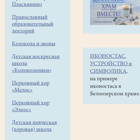
навигации
Объявления
Пласкинино
меню
и анонсы
Православный
Внимание!
образовательный
В
лекторий
этом
Колокола и звоны
году
ИКОНОСТАС.
Детская воскресная
в
школа
УСТРОЙСТВО и
целях
«Колокольчики»
СИМВОЛИКА
,
безопасности
на примере
Церковный хор
иконостаса в
Крещенские
«Мелос»
Белоозерском храме
купания
Церковный хор
в
«Элеос»
ночь
Детская певческая
с
(хоровая) школа
18