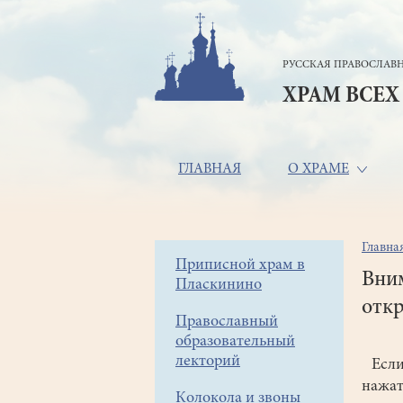
Перейти
к
основному
РУССКАЯ ПРАВОСЛАВН
содержанию
ХРАМ ВСЕХ
Основная
ГЛАВНАЯ
О ХРАМЕ
навигация
Главна
Стр
Боковое
Приписной храм в
нав
Вним
Пласкинино
меню
откр
Православный
образовательный
Уваж
лекторий
Если 
нажат
Колокола и звоны