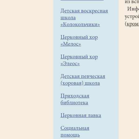
из вс
Инфор
Детская воскресная
устро
школа
(
кроме
«Колокольчики»
Церковный хор
«Мелос»
Церковный хор
«Элеос»
Детская певческая
(хоровая) школа
Приходская
библиотека
Церковная лавка
Социальная
помощь