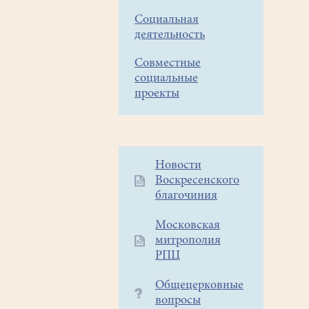
Социальная
деятельность
Совместные
социальные
проекты
Дополнительное
Новости
Воскресенского
меню
благочиния
1
Московская
митрополия
РПЦ
Общецерковные
вопросы