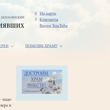
Меню
На карте
. БЕЛООЗЁРСКИЙ
Контакты
в
СИЯВШИХ
Видео YouTube
шапке
ЕРЕИ
ПОМОЩЬ ХРАМУ
- надо
зера и