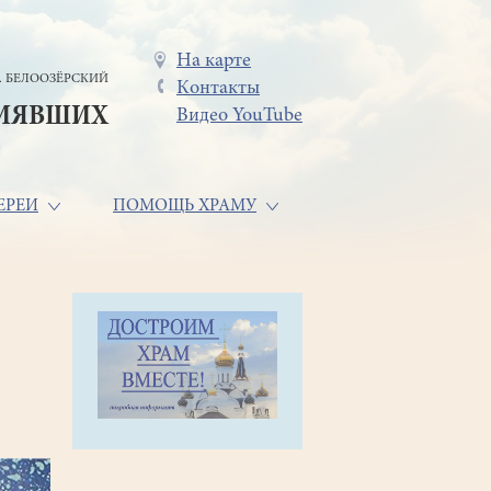
Меню
На карте
. БЕЛООЗЁРСКИЙ
Контакты
в
СИЯВШИХ
Видео YouTube
шапке
ЕРЕИ
ПОМОЩЬ ХРАМУ