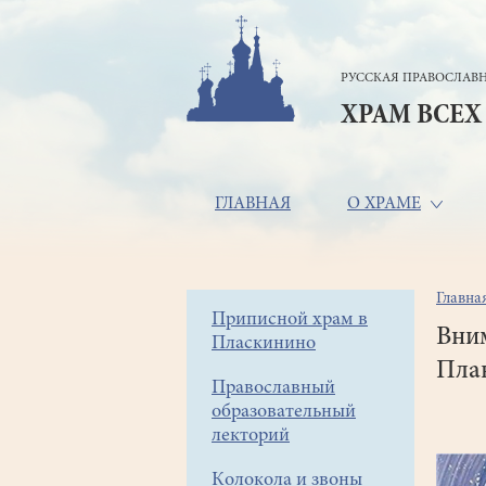
Перейти
к
основному
РУССКАЯ ПРАВОСЛАВН
содержанию
ХРАМ ВСЕХ
Основная
ГЛАВНАЯ
О ХРАМЕ
навигация
Главна
Стр
Боковое
Приписной храм в
нав
Вни
Пласкинино
меню
План
Православный
образовательный
лекторий
Колокола и звоны