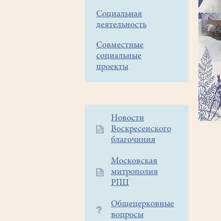
Социальная
деятельность
Совместные
социальные
проекты
Дополнительное
Новости
Воскресенского
меню
благочиния
1
Московская
митрополия
РПЦ
Общецерковные
вопросы