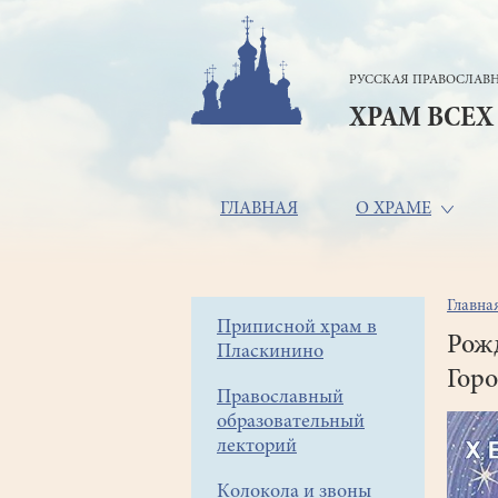
Перейти
к
основному
РУССКАЯ ПРАВОСЛАВН
содержанию
ХРАМ ВСЕХ
Основная
ГЛАВНАЯ
О ХРАМЕ
навигация
Главна
Стр
Боковое
Приписной храм в
нав
Рожд
Пласкинино
меню
Горо
Православный
образовательный
лекторий
Колокола и звоны