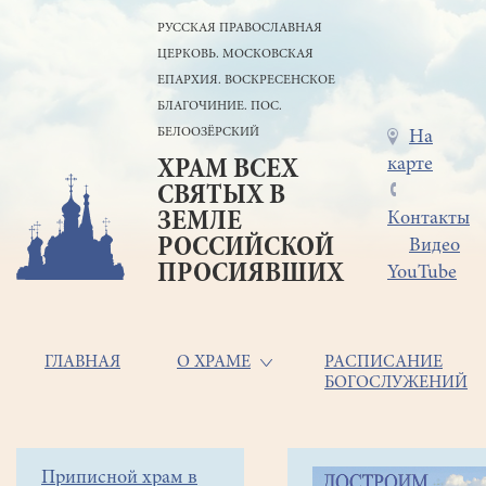
Перейти
РУССКАЯ ПРАВОСЛАВНАЯ
к
ЦЕРКОВЬ. МОСКОВСКАЯ
основному
содержанию
ЕПАРХИЯ. ВОСКРЕСЕНСКОЕ
БЛАГОЧИНИЕ. ПОС.
БЕЛООЗЁРСКИЙ
Меню
На
карте
ХРАМ ВСЕХ
в
СВЯТЫХ В
шапке
ЗЕМЛЕ
Контакты
РОССИЙСКОЙ
Видео
ПРОСИЯВШИХ
YouTube
Основная
ГЛАВНАЯ
О ХРАМЕ
РАСПИСАНИЕ
БОГОСЛУЖЕНИЙ
навигация
Главная
Строка
Боковое
Приписной храм в