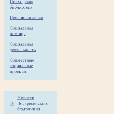
Приходская
поездки:
библиотека
7
Церковная лавка
мая
Годеново
Социальная
–
помощь
Переславль
Социальная
Залесский
деятельность
Совместные
Животворящий
социальные
проекты
Крест,
монастыри
Переславля,
источник.
Дополнительное
Новости
Воскресенского
Отправление
меню
благочиния
1
в