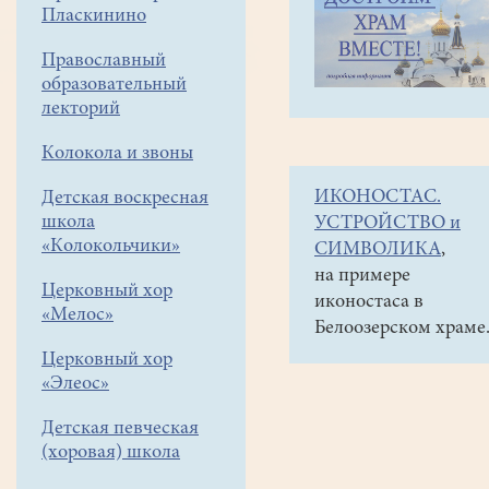
навигации
Объявления
Пласкинино
меню
и анонсы
Православный
Предлагаются
образовательный
паломнические
лекторий
поездки
Колокола и звоны
в
ИКОНОСТАС.
Детская воскресная
мае
школа
УСТРОЙСТВО и
БРАТЬЯ
«Колокольчики»
СИМВОЛИКА
,
И
на примере
Церковный хор
иконостаса в
СЕСТРЫ!
«Мелос»
Белоозерском храме
В
Церковный хор
мае
«Элеос»
предлагаются
Детская певческая
предлагаются
(хоровая) школа
паломнические