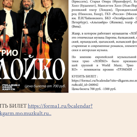
ТЬ БИЛЕТ
https://forma1.ru/bcalendar?
dkgarm.mo.muzkult.ru..