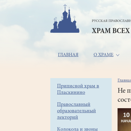
Перейти
к
основному
РУССКАЯ ПРАВОСЛАВН
содержанию
ХРАМ ВСЕХ
Основная
ГЛАВНАЯ
О ХРАМЕ
навигация
Главна
Стр
Боковое
Приписной храм в
нав
Не п
Пласкинино
меню
сос
Православный
образовательный
лекторий
Колокола и звоны